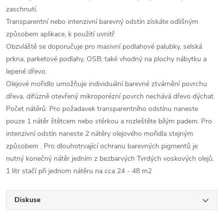
zaschnutí.
Transparentní nebo intenzivní barevný odstín získáte odlišným
způsobem aplikace, k použití uvnitř
Obzvláště se doporučuje pro masivní podlahové palubky, selská
prkna, parketové podlahy, OSB; také vhodný na plochy nábytku a
lepené dřevo.
Olejové mořidlo umožňuje individuální barevné ztvárnění povrchu
dřeva, difúzně otevřený mikroporézní povrch nechává dřevo dýchat.
Počet nátěrů: Pro požadavek transparentního odstínu naneste
pouze 1 nátěr štětcem nebo stěrkou a rozleštěte bílým padem. Pro
intenzivní odstín naneste 2 nátěry olejového mořidla stejným
způsobem . Pro dlouhotrvající ochranu barevných pigmentů je
nutný konečný nátěr jedním z bezbarvých Tvrdých voskových olejů.
1 litr stačí při jednom nátěru na cca 24 - 48 m2
Diskuse