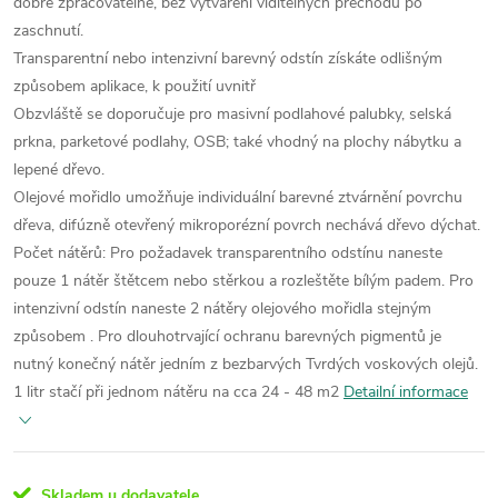
dobře zpracovatelné, bez vytváření viditelných přechodů po
zaschnutí.
Transparentní nebo intenzivní barevný odstín získáte odlišným
způsobem aplikace, k použití uvnitř
Obzvláště se doporučuje pro masivní podlahové palubky, selská
prkna, parketové podlahy, OSB; také vhodný na plochy nábytku a
lepené dřevo.
Olejové mořidlo umožňuje individuální barevné ztvárnění povrchu
dřeva, difúzně otevřený mikroporézní povrch nechává dřevo dýchat.
Počet nátěrů: Pro požadavek transparentního odstínu naneste
pouze 1 nátěr štětcem nebo stěrkou a rozleštěte bílým padem. Pro
intenzivní odstín naneste 2 nátěry olejového mořidla stejným
způsobem . Pro dlouhotrvající ochranu barevných pigmentů je
nutný konečný nátěr jedním z bezbarvých Tvrdých voskových olejů.
1 litr stačí při jednom nátěru na cca 24 - 48 m2
Detailní informace
Skladem u dodavatele