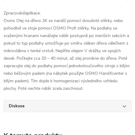
Zpracování/aplikace:
Osmo Olej na dřevo 2K se nanáší pomocí dvoulisté stěrky, nebo
pohodlně ve stoje pomocí OSMO Profi stěrky. Na podlahy se
sraženými hranami nanášejte nátěr postupně po menších sekcích a
pokud to typ podlahy umožňuje po směru vláken dřeva válečkem z
mikrovlákna v tenké vrstvě. Neplňte olejem V drážky ve spojích
desek. Počkejte cca 20 – 40 minut, až olej pronikne do dřeva. Poté
zapracujte olej do podlahy pomocí jednokotoučového stroje s bílým
nebo béžovým padem (na nábytek použijte OSMO HandXcenter s
bílým padem). Tím dojde k homogenizaci výsledného vzhledu
plochy. Poté nechte nátěr zcela zaschnout.
Diskuse