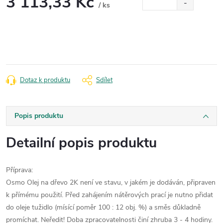
3 113,33 Kč
/ ks
Měrná
cena:
Dotaz k produktu
Sdílet
Popis produktu
Detailní popis produktu
Příprava:
Osmo Olej na dřevo 2K není ve stavu, v jakém je dodáván, připraven
k přímému použití. Před zahájením nátěrových prací je nutno přidat
do oleje tužidlo (mísící poměr 100 : 12 obj. %) a směs důkladně
promíchat. Neředit! Doba zpracovatelnosti činí zhruba 3 - 4 hodiny.