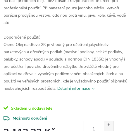
na bázi přírodních olejů, bez obsahu rozpouštědel. Je určen pro
profesionální použití. Při nanesení pouze jednoho nátěru vytvoří
porézní prodyšnou vrstvu, odolnou proti vínu, pivu, kole, kávě, vodě
atd.
Doporučené použití:
Osmo Olej na dřevo 2K je vhodný pro ošetření jakýchkoliv
parketových a dřevěných podlah (masivní podlahy, selské podlahy,
palubky, schody apod.) v souladu s normou DIN 18356; je vhodný i
pro ošetření povrchu dřevěného nábytku. Je zvláště vhodný pro
aplikaci na dřeva s vysokým podílem v něm obsažených látek a na
použití ve veřejných prostorách, kde je vyžadováno použití přípravků
neobsahujících rozpouštědla.
Detailní informace
Skladem u dodavatele
Možnosti doručení