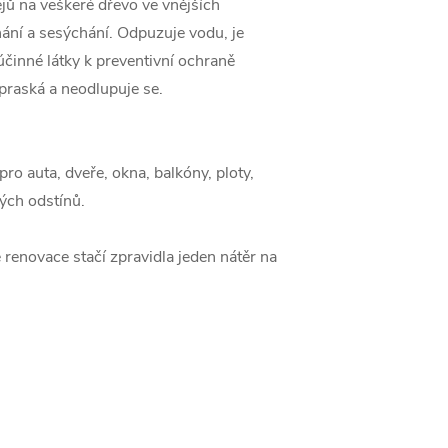
ejů na veškeré dřevo ve vnějších
nání a sesýchání. Odpuzuje vodu, je
činné látky k preventivní ochraně
praská a neodlupuje se.
ro auta, dveře, okna, balkóny, ploty,
ých odstínů.
 renovace stačí zpravidla jeden nátěr na