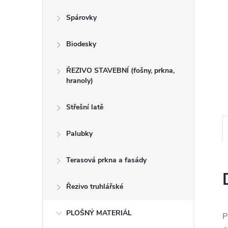
n
Spárovky
e
Biodesky
l
ŘEZIVO STAVEBNÍ (fošny, prkna,
hranoly)
Střešní latě
Palubky
Terasová prkna a fasády
Řezivo truhlářské
PLOŠNÝ MATERIÁL
P