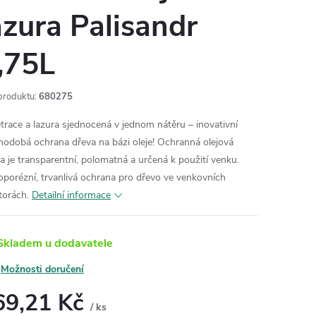
azura Palisandr
,75L
produktu:
680275
trace a lazura sjednocená v jednom nátěru – inovativní
hodobá ochrana dřeva na bázi oleje! Ochranná olejová
ra je transparentní, polomatná a určená k použití venku.
oporézní, trvanlivá ochrana pro dřevo ve venkovních
torách.
Detailní informace
kladem u dodavatele
Možnosti doručení
69,21 Kč
/ ks