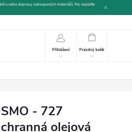
běru nebo dopravy zakoupených materiálů. Nic neplaťte
NÁKUPNÍ
KOŠÍK
Prázdný košík
Přihlášení
SMO - 727
chranná olejová