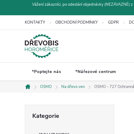
Přejít
Vážení zákazníci, po odeslání objednávky (NEZÁVAZNÉ) z 
na
obsah
KONTAKTY
OBCHODNÍ PODMÍNKY
GDPR
DO
*Poptejte nás
*Nářezové centrum
OSMO
Na dřevo ven
OSMO - 727 Ochranná o
Domů
P
Přeskočit
Kategorie
kategorie
o