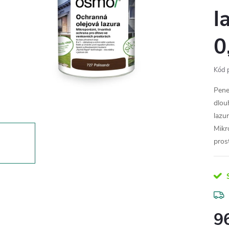
l
0
Kód 
Pene
dlou
lazu
Mikr
pros
S
9