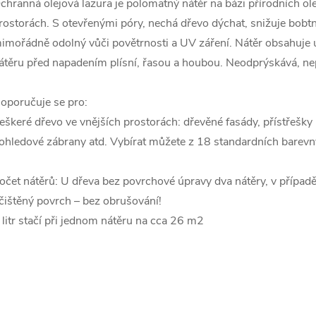
chranná olejová lazura je polomatný nátěr na bázi přírodních ol
rostorách. S otevřenými póry, nechá dřevo dýchat, snižuje bobt
imořádně odolný vůči povětrnosti a UV záření. Nátěr obsahuje ú
átěru před napadením plísní, řasou a houbou. Neodprýskává, ne
oporučuje se pro:
eškeré dřevo ve vnějších prostorách: dřevěné fasády, přístřešky p
ohledové zábrany atd. Vybírat můžete z 18 standardních barevn
očet nátěrů: U dřeva bez povrchové úpravy dva nátěry, v případě
čištěný povrch – bez obrušování!
 litr stačí při jednom nátěru na cca 26 m2