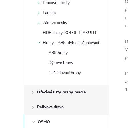
O
Pracovní desky
p
Lamina
m
Zádové desky
n
HDF desky, SOLOLIT, AKULIT
D
Hrany - ABS, dýha, nažehlovací
V
ABS hrany
p
Dýhové hrany
Nažehlovací hrany
P
o
1
Dřevěné lišty, prahy, madla
Palivové dřevo
OSMO