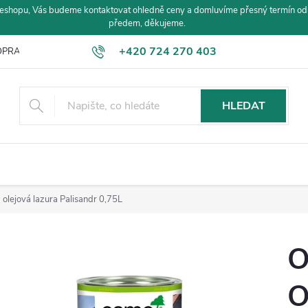
eshopu, Vás budeme kontaktovat ohledně ceny a domluvíme přesný termín od
předem, děkujeme.
+420 724 270 403
PRAVA A PLATBA
HLEDAT
lejová lazura Palisandr 0,75L
O
O