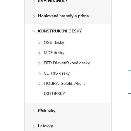
KVH HRANOLY
s
Hoblované hranoly a prkna
t
KONSTRUKČNÍ DESKY
r
OSB desky
a
MDF desky
n
DTD Dřevotřískové desky
CETRIS desky
n
HOBRA, Sololit, Akulit
í
JSD DESKY
p
Překližky
a
Laťovky