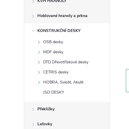
KVH HRANOLY
s
Hoblované hranoly a prkna
t
KONSTRUKČNÍ DESKY
r
OSB desky
a
MDF desky
n
DTD Dřevotřískové desky
CETRIS desky
n
HOBRA, Sololit, Akulit
í
JSD DESKY
p
Překližky
a
Laťovky