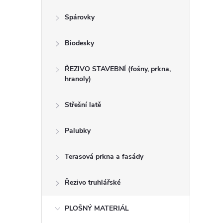
n
Spárovky
e
Biodesky
l
ŘEZIVO STAVEBNÍ (fošny, prkna,
hranoly)
Střešní latě
Palubky
Terasová prkna a fasády
Řezivo truhlářské
PLOŠNÝ MATERIÁL