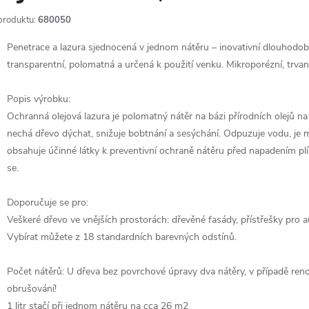
produktu:
680050
Penetrace a lazura sjednocená v jednom nátěru – inovativní dlouhodobá
transparentní, polomatná a určená k použití venku. Mikroporézní, trva
Popis výrobku:
Ochranná olejová lazura je polomatný nátěr na bázi přírodních olejů na
nechá dřevo dýchat, snižuje bobtnání a sesýchání. Odpuzuje vodu, je 
obsahuje účinné látky k preventivní ochraně nátěru před napadením pl
se.
Doporučuje se pro:
Veškeré dřevo ve vnějších prostorách: dřevěné fasády, přístřešky pro au
Vybírat můžete z 18 standardních barevných odstínů.
Počet nátěrů: U dřeva bez povrchové úpravy dva nátěry, v případě reno
obrušování!
1 litr stačí při jednom nátěru na cca 26 m2