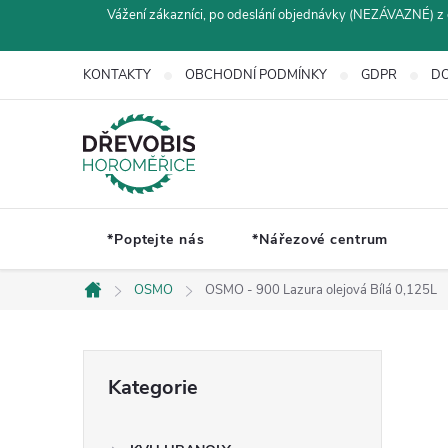
Přejít
Vážení zákazníci, po odeslání objednávky (NEZÁVAZNÉ) z 
na
obsah
KONTAKTY
OBCHODNÍ PODMÍNKY
GDPR
DO
*Poptejte nás
*Nářezové centrum
OSMO
OSMO - 900 Lazura olejová Bílá 0,125L
Domů
P
Přeskočit
Kategorie
kategorie
o