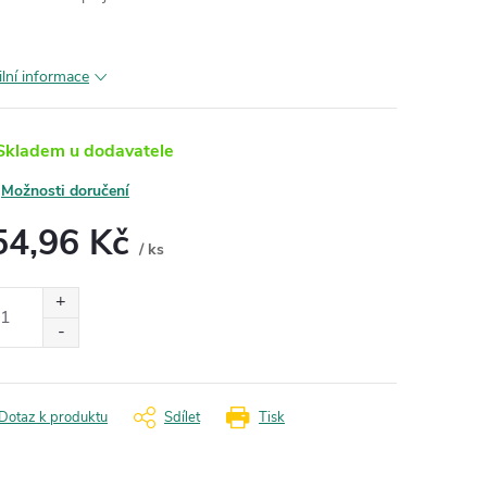
ilní informace
kladem u dodavatele
Možnosti doručení
54,96 Kč
/ ks
ná
:
Dotaz k produktu
Sdílet
Tisk