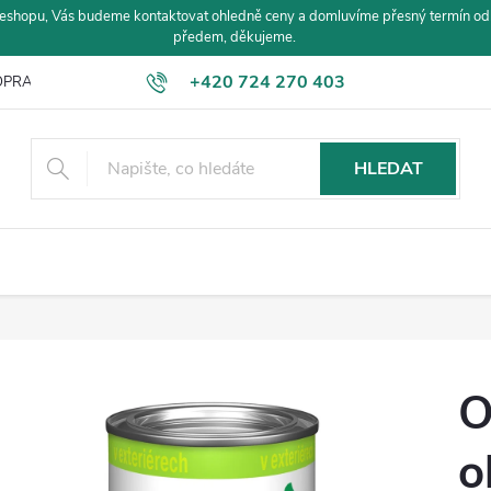
eshopu, Vás budeme kontaktovat ohledně ceny a domluvíme přesný termín od
předem, děkujeme.
+420 724 270 403
PRAVA A PLATBA
HLEDAT
O
o