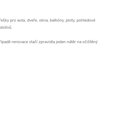
řešky pro auta, dveře, okna, balkóny, ploty, pohledové
dstínů.
ípadě renovace stačí zpravidla jeden nátěr na očištěný