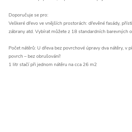
Doporučuje se pro:
Veškeré dřevo ve vnějších prostorách: dřevěné fasády, příst
zábrany atd. Vybírat můžete z 18 standardních barevných o
Počet nátěrů: U dřeva bez povrchové úpravy dva nátěry, v př
povrch – bez obrušování!
1 litr stačí při jednom nátěru na cca 26 m2