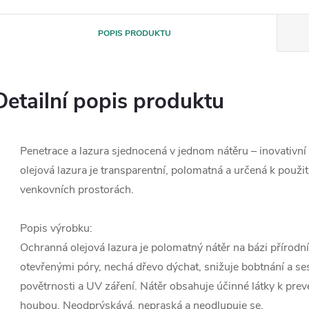
POPIS PRODUKTU
Detailní popis produktu
Penetrace a lazura sjednocená v jednom nátěru – inovativn
olejová lazura je transparentní, polomatná a určená k použi
venkovních prostorách.
Popis výrobku:
Ochranná olejová lazura je polomatný nátěr na bázi přírodní
otevřenými póry, nechá dřevo dýchat, snižuje bobtnání a s
povětrnosti a UV záření. Nátěr obsahuje účinné látky k prev
houbou. Neodprýskává, nepraská a neodlupuje se.