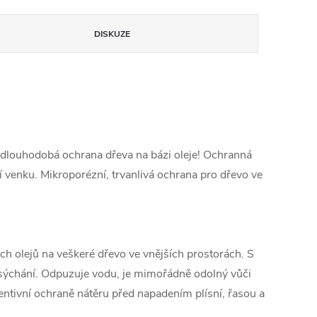
DISKUZE
í dlouhodobá ochrana dřeva na bázi oleje! Ochranná
tí venku. Mikroporézní, trvanlivá ochrana pro dřevo ve
ch olejů na veškeré dřevo ve vnějších prostorách. S
esýchání. Odpuzuje vodu, je mimořádně odolný vůči
entivní ochraně nátěru před napadením plísní, řasou a