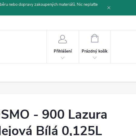
běru nebo dopravy zakoupených materiálů. Nic neplaťte
NÁKUPNÍ
KOŠÍK
Prázdný košík
Přihlášení
SMO - 900 Lazura
lejová Bílá 0,125L