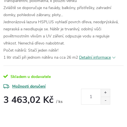
Transparentní, polomatná, k použití venku
Zvláště se doporučuje na fasády, balkóny, přístřešky, zahradní
domky, pohledové zábrany, ploty…
Jednorázová lazura HSPLUS vyhladí povrch dřeva, neodprýskává,
nepraská a neodlupuje se. Nátěr je trvanlivý, odolný vůči
povětrnostním vlivům a UV záření, odpuzuje vodu a reguluje
vlhkost. Nenechá dřevo nabobtnat.
Počet nátěrů: Stačí jeden nátěr!
1 litr stačí při jednom nátěru na cca 26 m2
Detailní informace
Skladem u dodavatele
Možnosti doručení
3 463,02 Kč
/ ks
Měrná
cena: