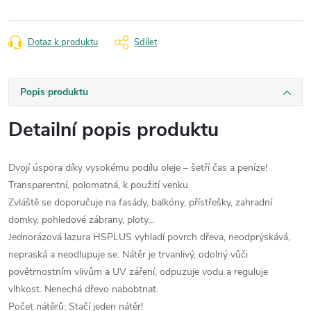
Dotaz k produktu
Sdílet
Popis produktu
Detailní popis produktu
Dvojí úspora díky vysokému podílu oleje – šetří čas a peníze!
Transparentní, polomatná, k použití venku
Zvláště se doporučuje na fasády, balkóny, přístřešky, zahradní
domky, pohledové zábrany, ploty…
Jednorázová lazura HSPLUS vyhladí povrch dřeva, neodprýskává,
nepraská a neodlupuje se. Nátěr je trvanlivý, odolný vůči
povětrnostním vlivům a UV záření, odpuzuje vodu a reguluje
vlhkost. Nenechá dřevo nabobtnat.
Počet nátěrů: Stačí jeden nátěr!