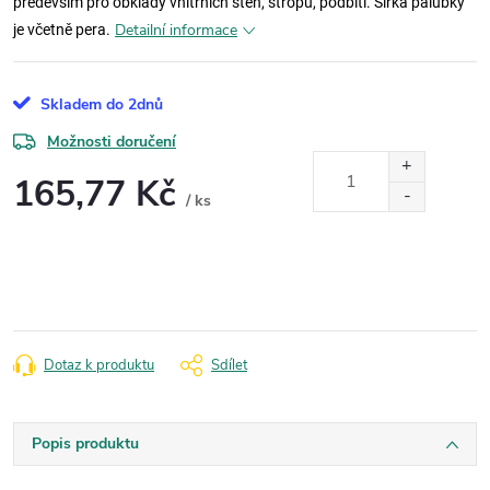
především pro obklady vnitřních stěn, stropů, podbití. Šířka palubky
Detailní informace
je včetně pera.
Skladem do 2dnů
Možnosti doručení
165,77 Kč
/ ks
Měrná
cena:
Dotaz k produktu
Sdílet
Popis produktu