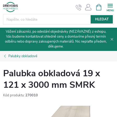
Přejít
NÁKUPNÍ
KOŠÍK
na
obsah
HLEDAT
Vážení zákazníci, po odeslání objednávky (NEZÁVAZNÉ) z eshopu,
Vás budeme kontaktovat ohledně ceny a domluvíme přesný termín
odběru nebo dopravy zakoupených materiálů. Nic neplaťte předem,
děkujeme.
Palubky obkladové
Palubka obkladová 19 x
121 x 3000 mm SMRK
Kód produktu:
270010