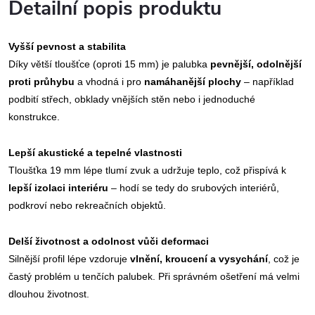
Detailní popis produktu
Vyšší pevnost a stabilita
Díky větší tloušťce (oproti 15 mm) je palubka
pevnější, odolnější
proti průhybu
a vhodná i pro
namáhanější plochy
– například
podbití střech, obklady vnějších stěn nebo i jednoduché
konstrukce.
Lepší akustické a tepelné vlastnosti
Tloušťka 19 mm lépe tlumí zvuk a udržuje teplo, což přispívá k
lepší izolaci interiéru
– hodí se tedy do srubových interiérů,
podkroví nebo rekreačních objektů.
Delší životnost a odolnost vůči deformaci
Silnější profil lépe vzdoruje
vlnění, kroucení a vysychání
, což je
častý problém u tenčích palubek. Při správném ošetření má velmi
dlouhou životnost.