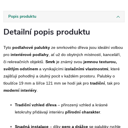
Popis produktu
Detailní popis produktu
Tyto
podlahové palubky
ze smrkového dřeva jsou ideální volbou
pro
interiérové podlahy
, ať už do obytných místností, kanceláří,
či rekreačních objektů.
Smrk
je známý svou
jemnou texturou,
světlým odstínem
a vynikajícími
izolačními vlastnostmi
, které
zajišťují pohodlný a útulný pocit v každém prostoru. Palubky o
tloušťce 19 mm a šířce 121 mm se hodí jak pro
tradiční
, tak pro
moderní interiéry
.
Tradiční vzhled dřeva
– přirozený vzhled a krásné
letokruhy přidávají interiéru
přírodní charakter
.
Snadná instalace
– díky
pero a drážce
se palubky rychle