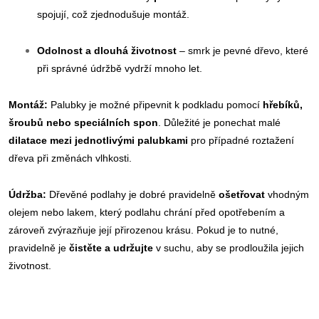
spojují, což zjednodušuje montáž.
Odolnost a dlouhá životnost
– smrk je pevné dřevo, které
při správné údržbě vydrží mnoho let.
Montáž:
Palubky je možné připevnit k podkladu pomocí
hřebíků,
šroubů nebo speciálních spon
. Důležité je ponechat malé
dilatace mezi jednotlivými palubkami
pro případné roztažení
dřeva při změnách vlhkosti.
Údržba:
Dřevěné podlahy je dobré pravidelně
ošetřovat
vhodným
olejem nebo lakem, který podlahu chrání před opotřebením a
zároveň zvýrazňuje její přirozenou krásu. Pokud je to nutné,
pravidelně je
čistěte a udržujte
v suchu, aby se prodloužila jejich
životnost.