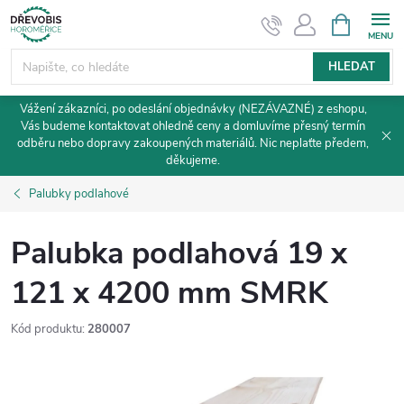
Přejít
NÁKUPNÍ
KOŠÍK
na
obsah
HLEDAT
Vážení zákazníci, po odeslání objednávky (NEZÁVAZNÉ) z eshopu,
Vás budeme kontaktovat ohledně ceny a domluvíme přesný termín
odběru nebo dopravy zakoupených materiálů. Nic neplaťte předem,
děkujeme.
Palubky podlahové
Palubka podlahová 19 x
121 x 4200 mm SMRK
Kód produktu:
280007