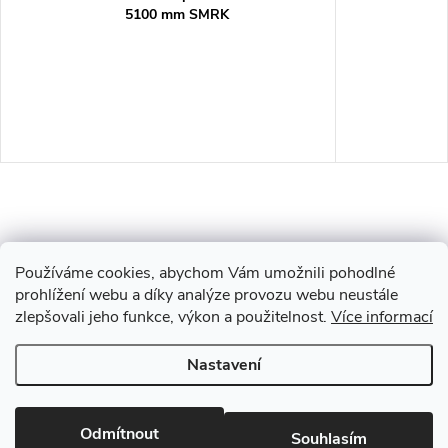
5100 mm SMRK
Používáme cookies, abychom Vám umožnili pohodlné
prohlížení webu a díky analýze provozu webu neustále
zlepšovali jeho funkce, výkon a použitelnost.
Více informací
Z
Nastavení
Copyright 2026
Drevobis Horoměřice
. Všechna práva vyhrazena.
Upravit
á
nastavení cookies
Vytvořil Shoptet
Odmítnout
Souhlasím