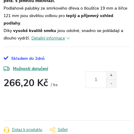
pera: s jemnou mikrofází.
Podlahové palubky ze smrkového dřeva o tloušťce 19 mm a šířce
121 mm jsou skvělou volbou pro
teplý a příjemný vzhled
podlahy
.
Díky
vysoké kvalitě smrku
jsou odolné, snadno se pokládají a
Detailní informace
dlouho vydrží.
Skladem do 2dnů
Možnosti doručení
266,20 Kč
/ ks
Měrná
cena:
Dotaz k produktu
Sdílet