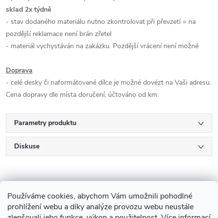
sklad 2x týdně
- stav dodaného materiálu nutno zkontrolovat při převzetí = na
pozdější reklamace není brán zřetel
- materiál vychystáván na zakázku. Pozdější vrácení není možné
Doprava
- celé desky či naformátované dílce je možné dovézt na Vaši adresu.
Cena dopravy dle místa doručení, účtováno od km.
Parametry produktu
Diskuse
Používáme cookies, abychom Vám umožnili pohodlné
prohlížení webu a díky analýze provozu webu neustále
zlepšovali jeho funkce, výkon a použitelnost.
Více informací