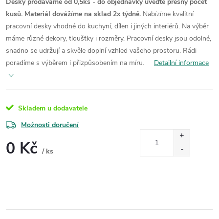
Desky prodáváme od 0,5ks - do objednávky uveďte přesný počet
kusů. Materiál dovážíme na sklad 2x týdně.
Nabízíme kvalitní
pracovní desky vhodné do kuchyní, dílen i jiných interiérů. Na výběr
máme různé dekory, tloušťky i rozměry. Pracovní desky jsou odolné,
snadno se udržují a skvěle doplní vzhled vašeho prostoru. Rádi
poradíme s výběrem i přizpůsobením na míru.
Detailní informace
Skladem u dodavatele
Možnosti doručení
0 Kč
/ ks
Měrná
cena: