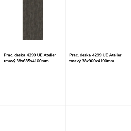
u
k
k
t
t
ů
ů
Prac. deska 4299 UE Atelier
Prac. deska 4299 UE Atelier
tmavý 38x635x4100mm
tmavý 38x900x4100mm