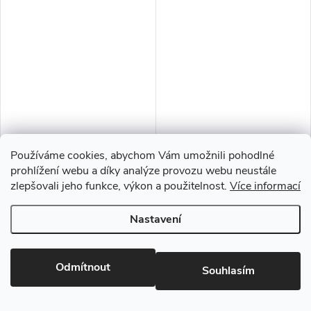
Prac. deska K217 GG Bílá
Prac. deska K217 GG Bílá
Používáme cookies, abychom Vám umožnili pohodlné
Andromeda LESK
Andromeda LESK
prohlížení webu a díky analýze provozu webu neustále
38x635x4100mm
38x900x4100mm
zlepšovali jeho funkce, výkon a použitelnost.
Více informací
Nastavení
Odmítnout
Souhlasím