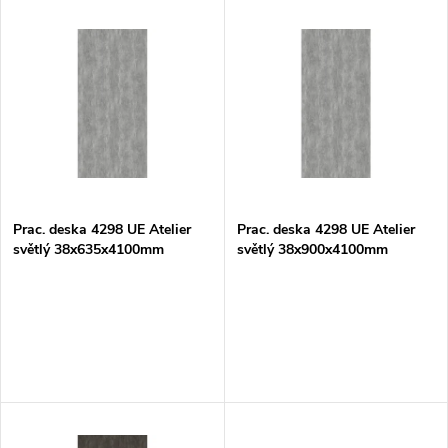
V
Nejdražší
z
ý
Nejprodávanější
e
p
Abecedně
n
i
í
s
p
Prac. deska 4298 UE Atelier
Prac. deska 4298 UE Atelier
světlý 38x635x4100mm
světlý 38x900x4100mm
p
r
r
o
o
d
d
u