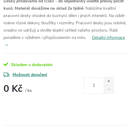
Desky prodáváme od 0,5ks - do objednávky uveďte přesný počet
kusů. Materiál dovážíme na sklad 2x týdně.
Nabízíme kvalitní
pracovní desky vhodné do kuchyní, dílen i jiných interiérů. Na výběr
máme různé dekory, tloušťky i rozměry. Pracovní desky jsou odolné,
snadno se udržují a skvěle doplní vzhled vašeho prostoru. Rádi
poradíme s výběrem i přizpůsobením na míru.
Detailní informace
Skladem u dodavatele
Možnosti doručení
0 Kč
/ ks
Měrná
cena: