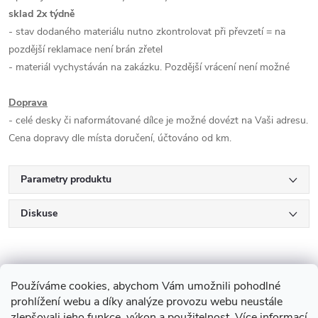
sklad 2x týdně
- stav dodaného materiálu nutno zkontrolovat při převzetí = na
pozdější reklamace není brán zřetel
- materiál vychystáván na zakázku. Pozdější vrácení není možné
Doprava
- celé desky či naformátované dílce je možné dovézt na Vaši adresu.
Cena dopravy dle místa doručení, účtováno od km.
Parametry produktu
Diskuse
Používáme cookies, abychom Vám umožnili pohodlné
prohlížení webu a díky analýze provozu webu neustále
zlepšovali jeho funkce, výkon a použitelnost.
Více informací