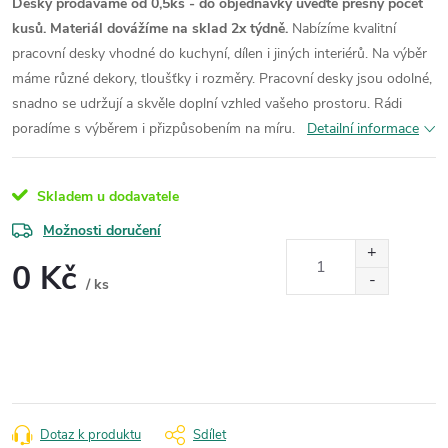
Desky prodáváme od 0,5ks - do objednávky uveďte přesný počet
kusů. Materiál dovážíme na sklad 2x týdně.
Nabízíme kvalitní
pracovní desky vhodné do kuchyní, dílen i jiných interiérů. Na výběr
máme různé dekory, tloušťky i rozměry. Pracovní desky jsou odolné,
snadno se udržují a skvěle doplní vzhled vašeho prostoru. Rádi
poradíme s výběrem i přizpůsobením na míru.
Detailní informace
Skladem u dodavatele
Možnosti doručení
0 Kč
/ ks
Měrná
cena:
Dotaz k produktu
Sdílet