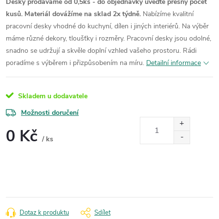
Desky prodáváme od 0,5ks - do objednávky uveďte přesný počet
kusů. Materiál dovážíme na sklad 2x týdně.
Nabízíme kvalitní
pracovní desky vhodné do kuchyní, dílen i jiných interiérů. Na výběr
máme různé dekory, tloušťky i rozměry. Pracovní desky jsou odolné,
snadno se udržují a skvěle doplní vzhled vašeho prostoru. Rádi
poradíme s výběrem i přizpůsobením na míru.
Detailní informace
Skladem u dodavatele
Možnosti doručení
0 Kč
/ ks
Měrná
cena:
Dotaz k produktu
Sdílet