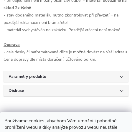
- při objednání není možný okamžitý odběr -
materiál dovážíme na
sklad 2x týdně
- stav dodaného materiálu nutno zkontrolovat při převzetí = na
pozdější reklamace není brán zřetel
- materiál vychystáván na zakázku. Pozdější vrácení není možné
Doprava
- celé desky či naformátované dílce je možné dovézt na Vaši adresu.
Cena dopravy dle místa doručení, účtováno od km.
Parametry produktu
Diskuse
Používáme cookies, abychom Vám umožnili pohodlné
prohlížení webu a díky analýze provozu webu neustále