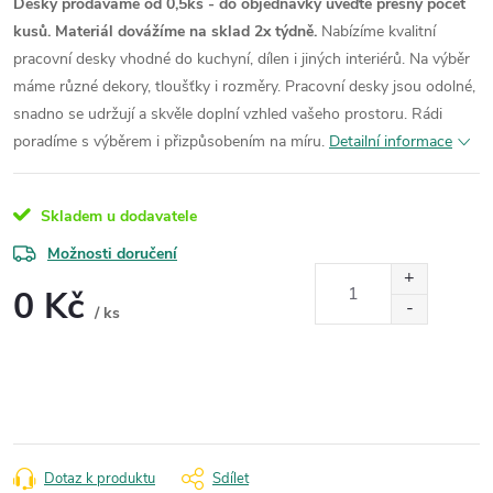
Desky prodáváme od 0,5ks - do objednávky uveďte přesný počet
kusů. Materiál dovážíme na sklad 2x týdně.
Nabízíme kvalitní
pracovní desky vhodné do kuchyní, dílen i jiných interiérů. Na výběr
máme různé dekory, tloušťky i rozměry. Pracovní desky jsou odolné,
snadno se udržují a skvěle doplní vzhled vašeho prostoru. Rádi
poradíme s výběrem i přizpůsobením na míru.
Detailní informace
Skladem u dodavatele
Možnosti doručení
0 Kč
/ ks
Měrná
cena:
Dotaz k produktu
Sdílet