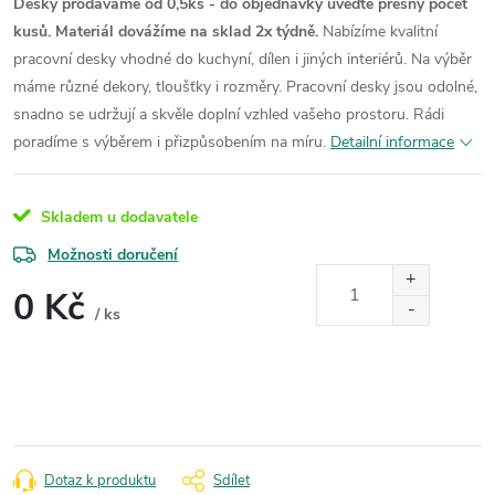
Desky prodáváme od 0,5ks - do objednávky uveďte přesný počet
kusů. Materiál dovážíme na sklad 2x týdně.
Nabízíme kvalitní
pracovní desky vhodné do kuchyní, dílen i jiných interiérů. Na výběr
máme různé dekory, tloušťky i rozměry. Pracovní desky jsou odolné,
snadno se udržují a skvěle doplní vzhled vašeho prostoru. Rádi
poradíme s výběrem i přizpůsobením na míru.
Detailní informace
Skladem u dodavatele
Možnosti doručení
0 Kč
/ ks
Měrná
cena:
Dotaz k produktu
Sdílet