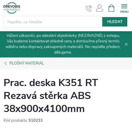
Přejít
NÁKUPNÍ
KOŠÍK
na
obsah
HLEDAT
Vážení zákazníci, po odeslání objednávky (NEZÁVAZNÉ) z eshopu,
Vás budeme kontaktovat ohledně ceny a domluvíme přesný termín
odběru nebo dopravy zakoupených materiálů. Nic neplaťte předem,
děkujeme.
PLOŠNÝ MATERIÁL
Prac. deska K351 RT
Rezavá stěrka ABS
38x900x4100mm
Kód produktu:
510233