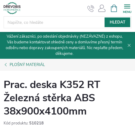
Přejít
NÁKUPNÍ
KOŠÍK
na
obsah
HLEDAT
Vážení zákazníci, po odeslání objednávky (NEZÁVAZNÉ) z eshopu,
Vás budeme kontaktovat ohledně ceny a domluvíme přesný termín
odběru nebo dopravy zakoupených materiálů. Nic neplaťte předem,
děkujeme.
PLOŠNÝ MATERIÁL
Prac. deska K352 RT
Železná stěrka ABS
38x900x4100mm
Kód produktu:
510218