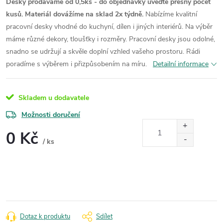
Desky prodáváme od 0,5ks - do objednávky uveďte přesný počet
kusů. Materiál dovážíme na sklad 2x týdně.
Nabízíme kvalitní
pracovní desky vhodné do kuchyní, dílen i jiných interiérů. Na výběr
máme různé dekory, tloušťky i rozměry. Pracovní desky jsou odolné,
snadno se udržují a skvěle doplní vzhled vašeho prostoru. Rádi
poradíme s výběrem i přizpůsobením na míru.
Detailní informace
Skladem u dodavatele
Možnosti doručení
0 Kč
/ ks
Měrná
cena:
Dotaz k produktu
Sdílet