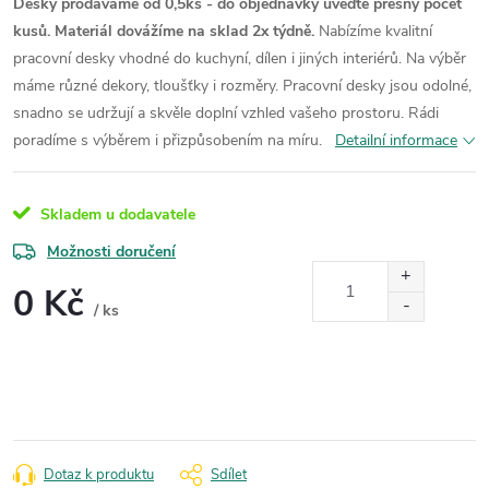
Desky prodáváme od 0,5ks - do objednávky uveďte přesný počet
kusů. Materiál dovážíme na sklad 2x týdně.
Nabízíme kvalitní
pracovní desky vhodné do kuchyní, dílen i jiných interiérů. Na výběr
máme různé dekory, tloušťky i rozměry. Pracovní desky jsou odolné,
snadno se udržují a skvěle doplní vzhled vašeho prostoru. Rádi
poradíme s výběrem i přizpůsobením na míru.
Detailní informace
Skladem u dodavatele
Možnosti doručení
0 Kč
/ ks
Měrná
cena:
Dotaz k produktu
Sdílet