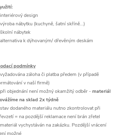
yužití:
 interiérový design
 výroba nábytku (kuchyně, šatní skříně...)
 školní nábytek
 alternativa k dýhovaným/ dřevěným deskám
odací podmínky
 vyžadována záloha či platba předem (v případě
ormátování v naší firmě)
 při objednání není možný okamžitý odběr -
materiál
ovážíme na sklad 2x týdně
 stav dodaného materiálu nutno zkontrolovat při
řevzetí = na pozdější reklamace není brán zřetel
 materiál vychystáván na zakázku. Pozdější vrácení
ení možné