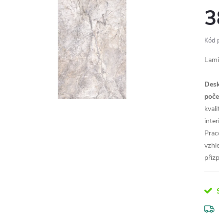
3
Kód 
Lami
Desk
poče
kval
inte
Prac
vzhl
přiz
S