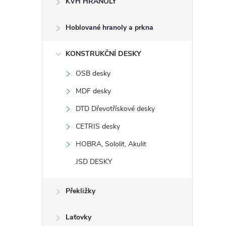
KVH HRANOLY
s
Hoblované hranoly a prkna
t
KONSTRUKČNÍ DESKY
r
OSB desky
a
MDF desky
n
DTD Dřevotřískové desky
CETRIS desky
n
HOBRA, Sololit, Akulit
í
JSD DESKY
p
Překližky
a
Laťovky