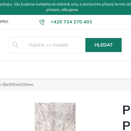
eshopu, Vás budeme kontaktovat ohledně ceny a domluvíme přesný termín od
předem, děkujeme.
+420 724 270 403
PRAVA A PLATBA
HLEDAT
ula 38x900x4100mm
P
P