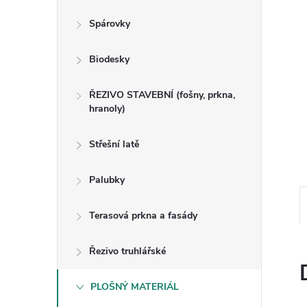
n
Spárovky
e
Biodesky
l
ŘEZIVO STAVEBNÍ (fošny, prkna,
hranoly)
Střešní latě
Palubky
Terasová prkna a fasády
Řezivo truhlářské
PLOŠNÝ MATERIÁL