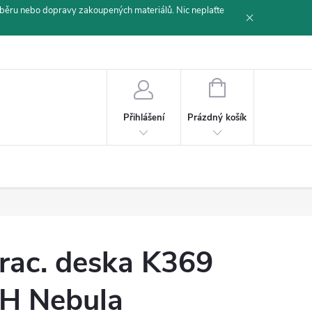
běru nebo dopravy zakoupených materiálů. Nic neplaťte
NÁKUPNÍ
KOŠÍK
Prázdný košík
Přihlášení
rac. deska K369
H Nebula