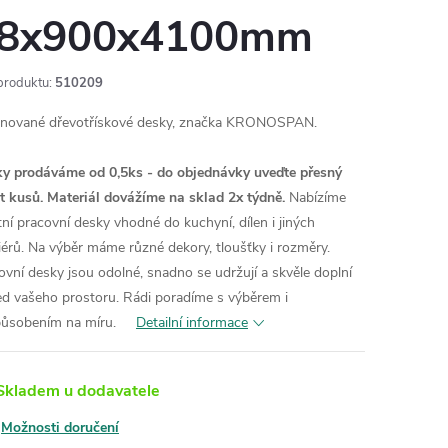
8x900x4100mm
produktu:
510209
nované dřevotřískové desky, značka KRONOSPAN.
y prodáváme od 0,5ks - do objednávky uveďte přesný
t kusů. Materiál dovážíme na sklad 2x týdně.
Nabízíme
itní pracovní desky vhodné do kuchyní, dílen i jiných
riérů. Na výběr máme různé dekory, tloušťky i rozměry.
ovní desky jsou odolné, snadno se udržují a skvěle doplní
ed vašeho prostoru. Rádi poradíme s výběrem i
působením na míru.
Detailní informace
kladem u dodavatele
Možnosti doručení