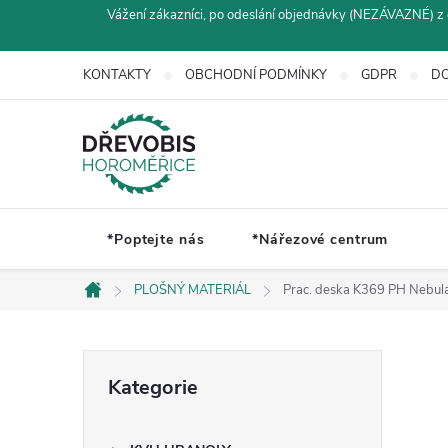
Přejít
Vážení zákazníci, po odeslání objednávky (NEZÁVAZNÉ) z 
na
obsah
KONTAKTY
OBCHODNÍ PODMÍNKY
GDPR
DO
*Poptejte nás
*Nářezové centrum
PLOŠNÝ MATERIÁL
Prac. deska K369 PH Neb
Domů
P
Přeskočit
Kategorie
kategorie
o