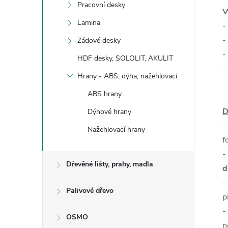
Pracovní desky
V
Lamina
-
-
Zádové desky
-
HDF desky, SOLOLIT, AKULIT
-
Hrany - ABS, dýha, nažehlovací
ABS hrany
D
Dýhové hrany
-
Nažehlovací hrany
f
-
Dřevěné lišty, prahy, madla
d
-
Palivové dřevo
p
-
OSMO
n