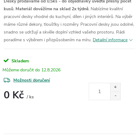
Desky prodáváme od 0,5ks - do objednávky uveďte přesný počet
kusů. Materiál dovážíme na sklad 2x týdně.
Nabízíme kvalitní
pracovní desky vhodné do kuchyní, dílen i jiných interiérů. Na výběr
máme různé dekory, tloušťky i rozměry. Pracovní desky jsou odolné,
snadno se udržují a skvěle doplní vzhled vašeho prostoru. Rádi
poradíme s výběrem i přizpůsobením na míru.
Detailní informace
Skladem
12.8.2026
Možnosti doručení
0 Kč
/ ks
Měrná
cena: