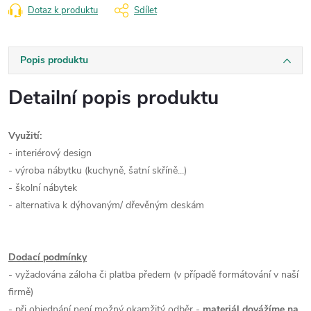
Dotaz k produktu
Sdílet
Popis produktu
Detailní popis produktu
Využití:
- interiérový design
- výroba nábytku (kuchyně, šatní skříně...)
- školní nábytek
- alternativa k dýhovaným/ dřevěným deskám
Dodací podmínky
- vyžadována záloha či platba předem (v případě formátování v naší
firmě)
- při objednání není možný okamžitý odběr -
materiál dovážíme na