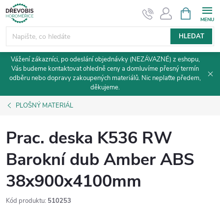
Přejít
NÁKUPNÍ
KOŠÍK
na
obsah
HLEDAT
Vážení zákazníci, po odeslání objednávky (NEZÁVAZNÉ) z eshopu,
Vás budeme kontaktovat ohledně ceny a domluvíme přesný termín
odběru nebo dopravy zakoupených materiálů. Nic neplaťte předem,
děkujeme.
PLOŠNÝ MATERIÁL
Prac. deska K536 RW
Barokní dub Amber ABS
38x900x4100mm
Kód produktu:
510253