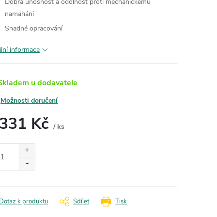
Dobrá únosnost a odolnost proti mechanickému
namáhání
Snadné opracování
ilní informace
kladem u dodavatele
Možnosti doručení
 331 Kč
/ ks
ná
:
Dotaz k produktu
Sdílet
Tisk