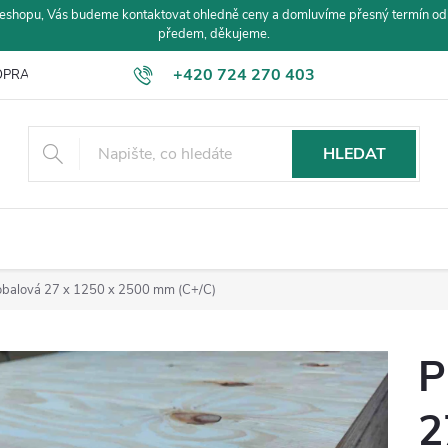
eshopu, Vás budeme kontaktovat ohledně ceny a domluvíme přesný termín od
předem, děkujeme.
+420 724 270 403
PRAVA A PLATBA
HLEDAT
 obalová 27 x 1250 x 2500 mm (C+/C)
P
2