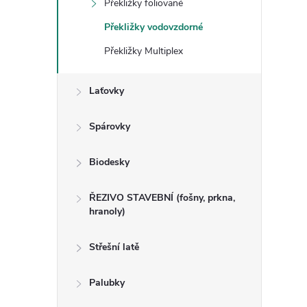
Překližky foliované
n
Překližky vodovzdorné
e
Překližky Multiplex
l
Laťovky
Spárovky
Biodesky
ŘEZIVO STAVEBNÍ (fošny, prkna,
hranoly)
Střešní latě
Palubky