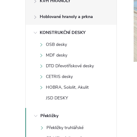
KVH HRANOLY
s
Hoblované hranoly a prkna
t
KONSTRUKČNÍ DESKY
r
OSB desky
a
MDF desky
n
DTD Dřevotřískové desky
CETRIS desky
n
HOBRA, Sololit, Akulit
í
JSD DESKY
p
Překližky
a
Překližky truhlářské