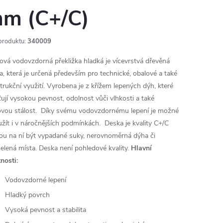
m (C+/C)
produktu:
340009
ová vodovzdorná překližka hladká je vícevrstvá dřevěná
a, která je určená především pro technické, obalové a také
trukční využití. Vyrobena je z křížem lepených dýh, které
šťují vysokou pevnost, odolnost vůči vlhkosti a také
ovou stálost. Díky svému vodovzdornému lepení je možné
oužít i v náročnějších podmínkách.
Deska je kvality C+/C
u na ní být vypadané suky, nerovnoměrná dýha či
elená místa. Deska není pohledové kvality.
Hlavní
nosti:
Vodovzdorné lepení
Hladký povrch
Vysoká pevnost a stabilita