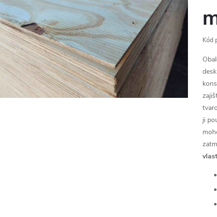
m
Kód 
Obal
desk
kons
zaji
tvar
ji p
moho
zatm
vlast