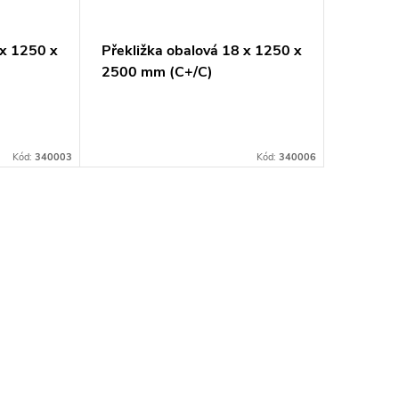
 x 1250 x
Překližka obalová 18 x 1250 x
Překliž
2500 mm (C+/C)
2500 m
Kód:
340003
Kód:
340006