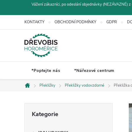
Přejít
Vážení zákazníci, po odeslání objednávky (NEZÁVAZNÉ) z 
na
obsah
KONTAKTY
OBCHODNÍ PODMÍNKY
GDPR
DO
*Poptejte nás
*Nářezové centrum
Překližky
Překližky vodovzdorné
Překližka
Domů
P
Přeskočit
Kategorie
kategorie
o