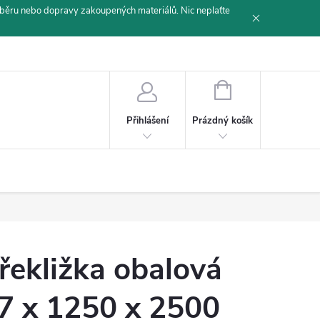
běru nebo dopravy zakoupených materiálů. Nic neplaťte
NÁKUPNÍ
KOŠÍK
Prázdný košík
Přihlášení
řekližka obalová
7 x 1250 x 2500