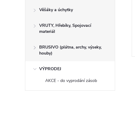
Věšáky a úchytky
balová 18 x 1250 x
Překližka obalová 24 x 1250 x
C+/C)
2500 mm (C+/C)
VRUTY, Hřebíky, Spojovací
materiál
BRUSIVO (plátna, archy, výseky,
houby)
Kód:
340006
Kód:
340008
VÝPRODEJ
AKCE - do vyprodání zásob