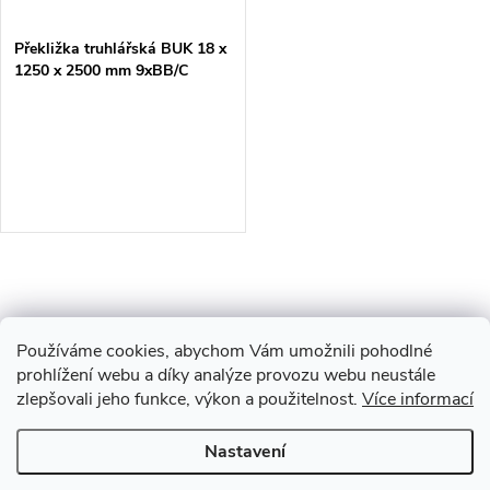
Překližka truhlářská BUK 18 x
1250 x 2500 mm 9xBB/C
O
v
Používáme cookies, abychom Vám umožnili pohodlné
l
prohlížení webu a díky analýze provozu webu neustále
zlepšovali jeho funkce, výkon a použitelnost.
Více informací
Z
á
Nastavení
Copyright 2026
Drevobis Horoměřice
. Všechna práva vyhrazena.
Upravit
d
á
nastavení cookies