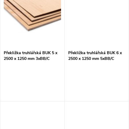
u
k
k
t
t
ů
ů
Překližka truhlářská BUK 5 x
Překližka truhlářská BUK 6 x
2500 x 1250 mm 3xBB/C
2500 x 1250 mm 5xBB/C