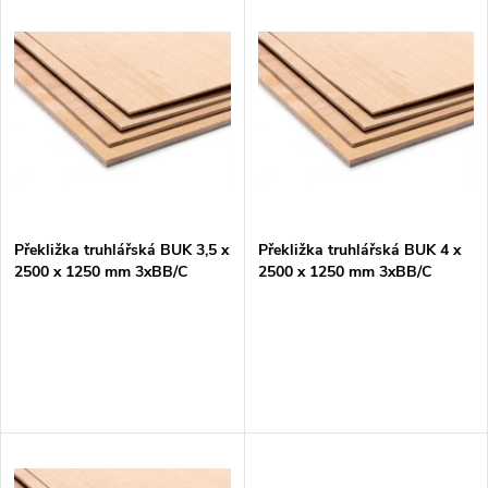
V
Nejdražší
z
ý
Nejprodávanější
e
p
Abecedně
n
i
í
s
p
Překližka truhlářská BUK 3,5 x
Překližka truhlářská BUK 4 x
2500 x 1250 mm 3xBB/C
2500 x 1250 mm 3xBB/C
p
r
r
o
o
d
d
u