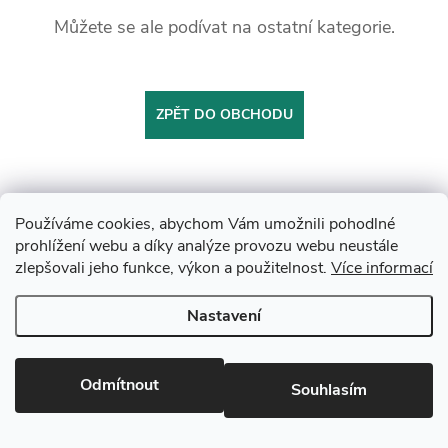
Můžete se ale podívat na ostatní kategorie.
ZPĚT DO OBCHODU
Používáme cookies, abychom Vám umožnili pohodlné
prohlížení webu a díky analýze provozu webu neustále
zlepšovali jeho funkce, výkon a použitelnost.
Více informací
Z
Copyright 2026
Drevobis Horoměřice
. Všechna práva vyhrazena.
Upravit
Nastavení
á
nastavení cookies
Vytvořil Shoptet
p
Odmítnout
Souhlasím
Partner: Mega Creative
a