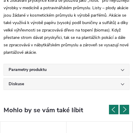
a k získávání pryskyřice která se používá jako „nosič“ pro nejrůznější
výrobky v medicíně a potravinářském průmyslu. Listy – plody akácie
jsou žádané v kosmetickém průmyslu k výrobě parfémů. Akácie se
také využívá k výrobě papíru (vysoký podíl buničiny a sulfátů) a díky
velké výhřevnosti se zpracovává dřevo na topení (biomas). Když
přestane strom dávat pryskyřici, tak se na plantážích pokácí a dále
se zpracovává v nábytkářském průmyslu a zároveň se vysazují nové
plantážové akácie.
Parametry produktu
Diskuse