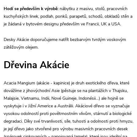
Hodí se především k výrobě:
nábytku z masivu, stolů, pracovních
kuchyňských linek, podlah, ponků, parapetů, schodů, obkladů stěn a
je žádaná v bytovém designu především ve Francii, UK a USA.
Desky Akácie doporučujeme natřít bezbarvým tvrdým voskovým
zátěžovým olejem.
Dřevina Akácie
Acacia Mangium (akácie - kapinice) je druh exotického dřeva, které
dovážíme z jihovýchodní Asie (pěstuje se na plantážích v Thajsku,
Malajsie, Vietnamu, Indii, Nové Guineje, Indonésii…) ale hojně se
vyskytuje i v Jižní Americe a Austrálii. Akáciové dřevo se vyznačuje
vysokou odolností proti povětrnostním vlivům, stárnutí a biologické
degradaci. Díky své trvanlivosti, síle, tuhosti a odolnosti proti hmyzu,
je její dřevo jako stvořené pro výrobu masivních pracovních desek
(spárovek cinkovaných – napojovaná lamela), které jsou ideální na