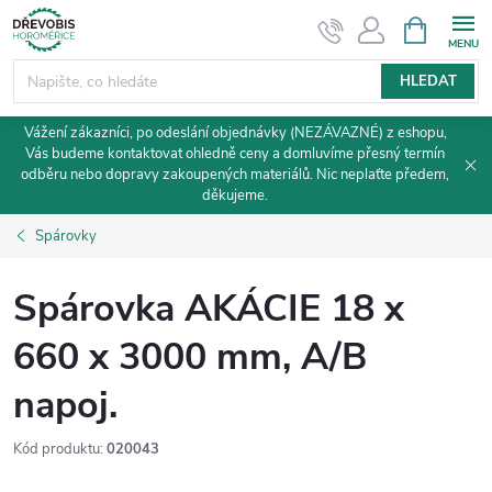
Přejít
NÁKUPNÍ
KOŠÍK
na
obsah
HLEDAT
Vážení zákazníci, po odeslání objednávky (NEZÁVAZNÉ) z eshopu,
Vás budeme kontaktovat ohledně ceny a domluvíme přesný termín
odběru nebo dopravy zakoupených materiálů. Nic neplaťte předem,
děkujeme.
Spárovky
Spárovka AKÁCIE 18 x
660 x 3000 mm, A/B
napoj.
Kód produktu:
020043