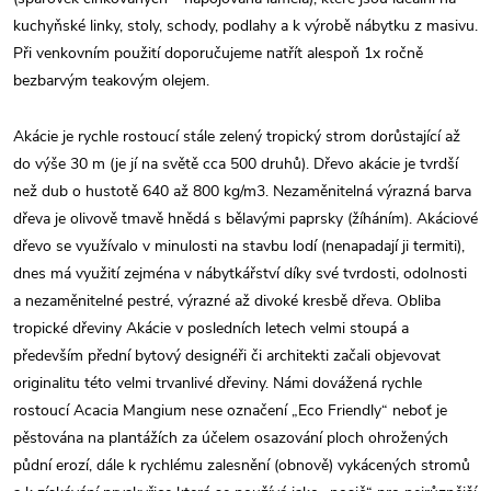
kuchyňské linky, stoly, schody, podlahy a k výrobě nábytku z masivu.
Při venkovním použití doporučujeme natřít alespoň 1x ročně
bezbarvým teakovým olejem.
Akácie je rychle rostoucí stále zelený tropický strom dorůstající až
do výše 30 m (je jí na světě cca 500 druhů). Dřevo akácie je tvrdší
než dub o hustotě 640 až 800 kg/m3. Nezaměnitelná výrazná barva
dřeva je olivově tmavě hnědá s bělavými paprsky (žíháním). Akáciové
dřevo se využívalo v minulosti na stavbu lodí (nenapadají ji termiti),
dnes má využití zejména v nábytkářství díky své tvrdosti, odolnosti
a nezaměnitelné pestré, výrazné až divoké kresbě dřeva. Obliba
tropické dřeviny Akácie v posledních letech velmi stoupá a
především přední bytový designéři či architekti začali objevovat
originalitu této velmi trvanlivé dřeviny. Námi dovážená rychle
rostoucí Acacia Mangium nese označení „Eco Friendly“ neboť je
pěstována na plantážích za účelem osazování ploch ohrožených
půdní erozí, dále k rychlému zalesnění (obnově) vykácených stromů