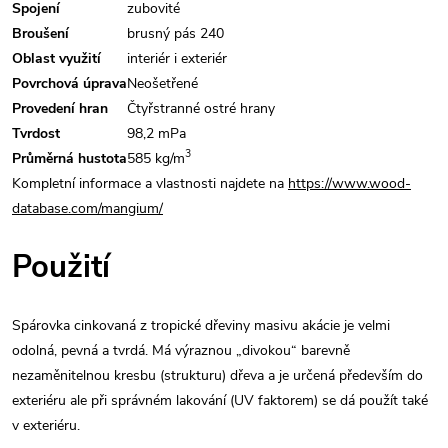
Spojení
zubovité
Broušení
brusný pás 240
Oblast využití
interiér i exteriér
Povrchová úprava
Neošetřené
Provedení hran
Čtyřstranné ostré hrany
Tvrdost
98,2 mPa
3
Průměrná hustota
585 kg/m
Kompletní informace a vlastnosti najdete na
https://www.wood-
database.com/mangium/
Použití
Spárovka cinkovaná z tropické dřeviny masivu akácie je velmi
odolná, pevná a tvrdá. Má výraznou „divokou“ barevně
nezaměnitelnou kresbu (strukturu) dřeva a je určená především do
exteriéru ale při správném lakování (UV faktorem) se dá použít také
v exteriéru.