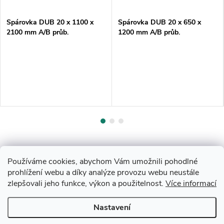
Spárovka DUB 20 x 1100 x
Spárovka DUB 20 x 650 x
2100 mm A/B průb.
1200 mm A/B průb.
Používáme cookies, abychom Vám umožnili pohodlné
prohlížení webu a díky analýze provozu webu neustále
zlepšovali jeho funkce, výkon a použitelnost.
Více informací
Z
Nastavení
Copyright 2026
Drevobis Horoměřice
. Všechna práva vyhrazena.
Upravit
nastavení cookies