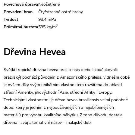
Povrchová úprava
Neošetřené
Provedení hran
Čtyřstranné ostré hrany
Tvrdost
98,4 mPa
3
Průměrná hustota
595 kg/m
Dřevina Hevea
Světlá tropická dřevina hevea brasiliensis (neboli kaučukovník
brazilský) pochází původem z Amazonského pralesa, v dnešní době
je ovšem díky svým unikátním vlastnostem rozšířena do oblastí
střední Ameriky, jihovýchodní Asie, střední Afriky i Evropy.
Technickými vlastnostmi je dřevo hevea brasiliensis velmi podobné
dubu, který je jedním z nejpoužívanějších a nejoblíbenějších
materiálů pro výrobu kvalitního nábytku. Z toho důvodu dostala
dřevina i svůj alternativní název – malajský dub.