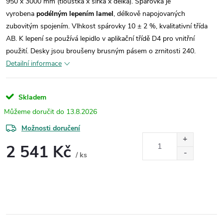
950 x 3000 mm (tloušťka x šířka x délka). Spárovka je
vyrobena
podélným lepením lamel
, délkově napojovaných
zubovitým spojením. Vlhkost spárovky 10 ± 2 %, kvalitativní třída
AB. K lepení se používá lepidlo v aplikační třídě D4 pro vnitřní
použití. Desky jsou broušeny brusným pásem o zrnitosti 240.
Detailní informace
Skladem
13.8.2026
Možnosti doručení
2 541 Kč
/ ks
Měrná
cena: