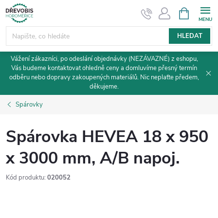
Přejít
NÁKUPNÍ
KOŠÍK
na
obsah
HLEDAT
Vážení zákazníci, po odeslání objednávky (NEZÁVAZNÉ) z eshopu,
Vás budeme kontaktovat ohledně ceny a domluvíme přesný termín
odběru nebo dopravy zakoupených materiálů. Nic neplaťte předem,
děkujeme.
Spárovky
Spárovka HEVEA 18 x 950
x 3000 mm, A/B napoj.
Kód produktu:
020052