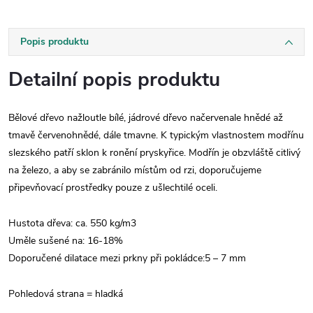
Popis produktu
Detailní popis produktu
Bělové dřevo nažloutle bílé, jádrové dřevo načervenale hnědé až
tmavě červenohnědé, dále tmavne. K typickým vlastnostem modřínu
slezského patří sklon k ronění pryskyřice. Modřín je obzvláště citlivý
na železo, a aby se zabránilo místům od rzi, doporučujeme
připevňovací prostředky pouze z ušlechtilé oceli.
Hustota dřeva: ca. 550 kg/m3
Uměle sušené na: 16-18%
Doporučené dilatace mezi prkny při pokládce:5 – 7 mm
Pohledová strana = hladká