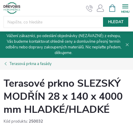
Přejít
NÁKUPNÍ
KOŠÍK
na
obsah
HLEDAT
Vážení zákazníci, po odeslání objednávky (NEZÁVAZNÉ) z eshopu,
Vás budeme kontaktovat ohledně ceny a domluvíme přesný termín
odběru nebo dopravy zakoupených materiálů. Nic neplaťte předem,
děkujeme.
Terasová prkna a fasády
Terasové prkno SLEZSKÝ
MODŘÍN 28 x 140 x 4000
mm HLADKÉ/HLADKÉ
Kód produktu:
250032