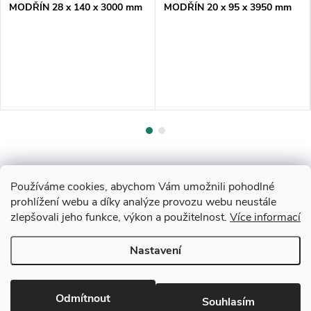
MODŘÍN 28 x 140 x 3000 mm
MODŘÍN 20 x 95 x 3950 mm
JEMNÉ/JEMNÉ
hoblované
Používáme cookies, abychom Vám umožnili pohodlné
prohlížení webu a díky analýze provozu webu neustále
zlepšovali jeho funkce, výkon a použitelnost.
Více informací
Z
Nastavení
Copyright 2026
Drevobis Horoměřice
. Všechna práva vyhrazena.
Upravit
á
nastavení cookies
Vytvořil Shoptet
p
Odmítnout
Souhlasím