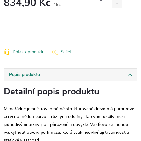
834,90 Kč
/ ks
Měrná
cena:
Dotaz k produktu
Sdílet
Popis produktu
Detailní popis produktu
Mimořádně jemné, rovnoměrné strukturované dřevo má purpurově
červenohnědou barvu s různými odstíny. Barevné rozdíly mezi
jednotlivými prkny jsou přirozené a obvyklé. Ve dřevu se mohou
vyskytnout otvory po hmyzu, které však neovlivňují trvanlivost a
statické vlastnosti.