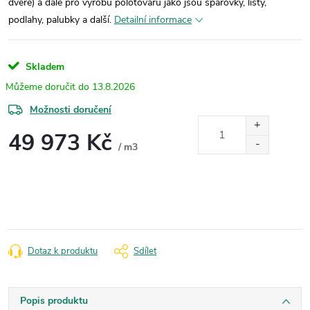
dveře) a dále pro výrobu polotovarů jako jsou spárovky, lišty,
podlahy, palubky a další.
Detailní informace
Skladem
13.8.2026
Možnosti doručení
49 973 Kč
/ m3
Měrná
cena:
Dotaz k produktu
Sdílet
Popis produktu