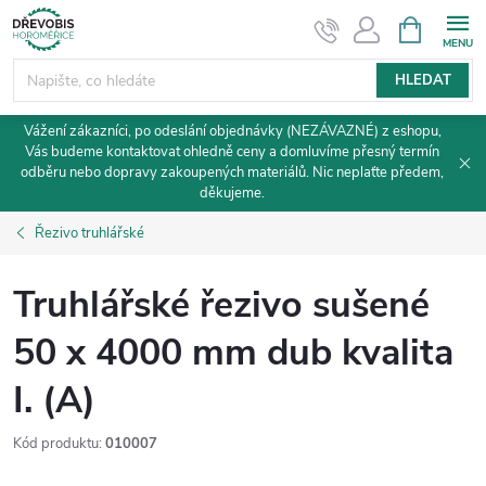
Přejít
NÁKUPNÍ
KOŠÍK
na
obsah
HLEDAT
Vážení zákazníci, po odeslání objednávky (NEZÁVAZNÉ) z eshopu,
Vás budeme kontaktovat ohledně ceny a domluvíme přesný termín
odběru nebo dopravy zakoupených materiálů. Nic neplaťte předem,
děkujeme.
Řezivo truhlářské
Truhlářské řezivo sušené
50 x 4000 mm dub kvalita
I. (A)
Kód produktu:
010007