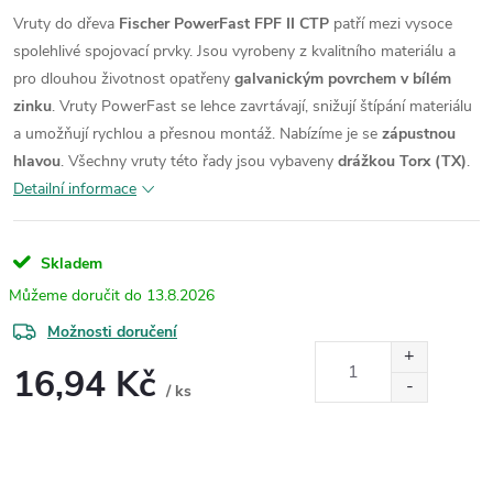
Vruty do dřeva
Fischer PowerFast FPF II CTP
patří mezi vysoce
spolehlivé spojovací prvky. Jsou vyrobeny z kvalitního materiálu a
pro dlouhou životnost opatřeny
galvanickým povrchem v bílém
zinku
. Vruty PowerFast se lehce zavrtávají, snižují štípání materiálu
a umožňují rychlou a přesnou montáž.
Nabízíme je se
zápustnou
hlavou
. Všechny vruty této řady jsou vybaveny
drážkou Torx (TX)
.
Detailní informace
Skladem
13.8.2026
Možnosti doručení
16,94 Kč
/ ks
Měrná
cena: