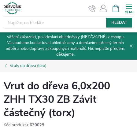
Přejít
NÁKUPNÍ
KOŠÍK
na
obsah
HLEDAT
Vážení zákazníci, po odeslání objednávky (NEZÁVAZNÉ) z eshopu,
Vás budeme kontaktovat ohledně ceny a domluvíme přesný termín
odběru nebo dopravy zakoupených materiálů. Nic neplaťte předem,
děkujeme.
Vruty do dřeva (torx)
Vrut do dřeva 6,0x200
ZHH TX30 ZB Závit
částečný (torx)
Kód produktu:
630029