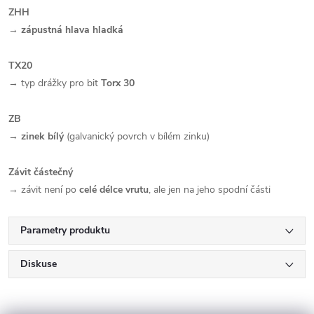
ZHH
→
zápustná hlava hladká
TX20
→ typ drážky pro bit
Torx 30
ZB
→
zinek bílý
(galvanický povrch v bílém zinku)
Závit částečný
→ závit není po
celé délce vrutu
, ale jen na jeho spodní části
Parametry produktu
Diskuse