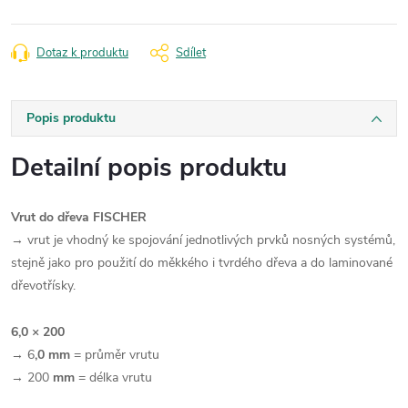
Dotaz k produktu
Sdílet
Popis produktu
Detailní popis produktu
Vrut do dřeva FISCHER
→ vrut
je vhodný ke spojování jednotlivých prvků nosných systémů,
stejně jako pro použití do měkkého i tvrdého dřeva a do laminované
dřevotřísky.
6,0 × 200
→
6
,0 mm
= průměr vrutu
→
200
mm
= délka vrutu