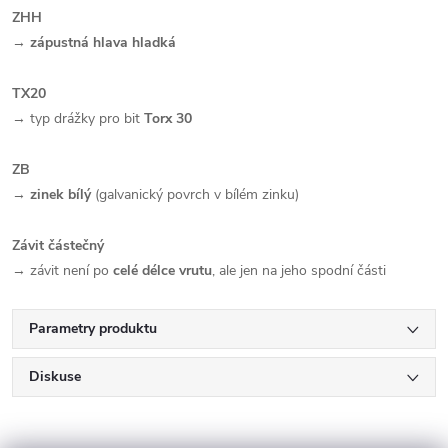
ZHH
→
zápustná hlava hladká
TX20
→ typ drážky pro bit
Torx 30
ZB
→
zinek bílý
(galvanický povrch v bílém zinku)
Závit částečný
→ závit není po
celé délce vrutu
, ale jen na jeho spodní části
Parametry produktu
Diskuse