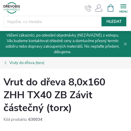
Přejít
NÁKUPNÍ
KOŠÍK
na
obsah
HLEDAT
Vážení zákazníci, po odeslání objednávky (NEZÁVAZNÉ) z eshopu,
Vás budeme kontaktovat ohledně ceny a domluvíme přesný termín
odběru nebo dopravy zakoupených materiálů. Nic neplaťte předem,
děkujeme.
Vruty do dřeva (torx)
Vrut do dřeva 8,0x160
ZHH TX40 ZB Závit
částečný (torx)
Kód produktu:
630034