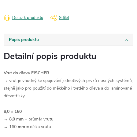
Dotaz k produktu
Sdílet
Popis produktu
Detailní popis produktu
Vrut do dřeva FISCHER
→ vrut
je vhodný ke spojování jednotlivých prvků nosných systémů,
stejně jako pro použití do měkkého i tvrdého dřeva a do laminované
dřevotřísky.
8,0 × 160
→
8
,0 mm
= průměr vrutu
→
160
mm
= délka vrutu