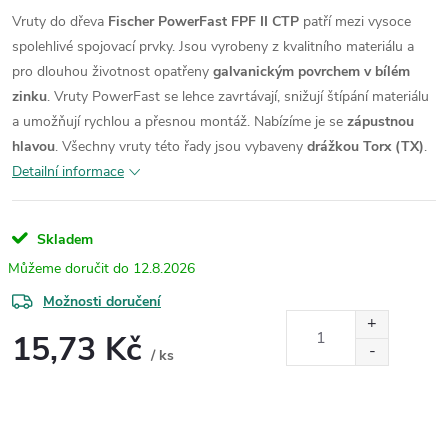
Vruty do dřeva
Fischer PowerFast FPF II CTP
patří mezi vysoce
spolehlivé spojovací prvky. Jsou vyrobeny z kvalitního materiálu a
pro dlouhou životnost opatřeny
galvanickým povrchem v bílém
zinku
. Vruty PowerFast se lehce zavrtávají, snižují štípání materiálu
a umožňují rychlou a přesnou montáž.
Nabízíme je se
zápustnou
hlavou
. Všechny vruty této řady jsou vybaveny
drážkou Torx (TX)
.
Detailní informace
Skladem
12.8.2026
Možnosti doručení
15,73 Kč
/ ks
Měrná
cena: