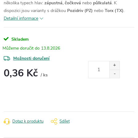
několika typech hlav:
zápustná, čočková
nebo
půlkulatá
.
K
dispozici jsou varianty s drážkou
Pozidriv (PZ)
nebo
Torx (TX)
.
Detailní informace
Skladem
13.8.2026
Možnosti doručení
0,36 Kč
/ ks
Měrná
cena:
Dotaz k produktu
Sdílet