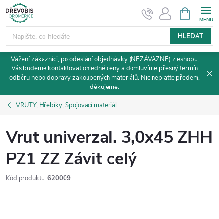
Přejít
NÁKUPNÍ
KOŠÍK
na
obsah
HLEDAT
Vážení zákazníci, po odeslání objednávky (NEZÁVAZNÉ) z eshopu,
Vás budeme kontaktovat ohledně ceny a domluvíme přesný termín
odběru nebo dopravy zakoupených materiálů. Nic neplaťte předem,
děkujeme.
VRUTY, Hřebíky, Spojovací materiál
Vrut univerzal. 3,0x45 ZHH
PZ1 ZZ Závit celý
Kód produktu:
620009