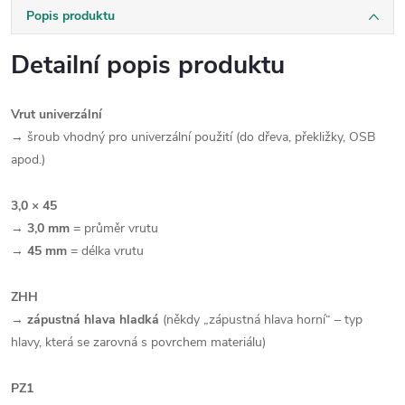
Popis produktu
Detailní popis produktu
Vrut univerzální
→ šroub vhodný pro univerzální použití (do dřeva, překližky, OSB
apod.)
3,0 × 45
→
3,0 mm
= průměr vrutu
→
45 mm
= délka vrutu
ZHH
→
zápustná hlava hladká
(někdy „zápustná hlava horní“ – typ
hlavy, která se zarovná s povrchem materiálu)
PZ1