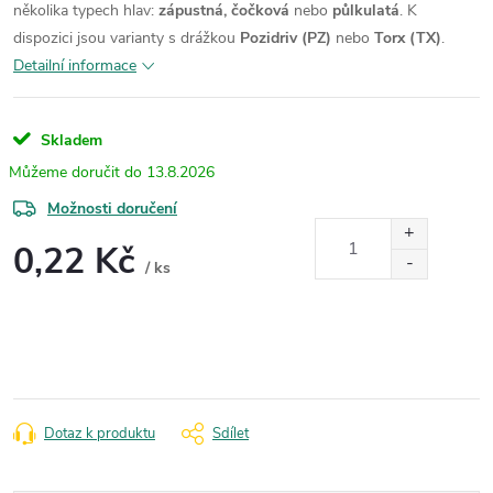
několika typech hlav:
zápustná, čočková
nebo
půlkulatá
.
K
dispozici jsou varianty s drážkou
Pozidriv (PZ)
nebo
Torx (TX)
.
Detailní informace
Skladem
13.8.2026
Možnosti doručení
0,22 Kč
/ ks
Měrná
cena:
Dotaz k produktu
Sdílet