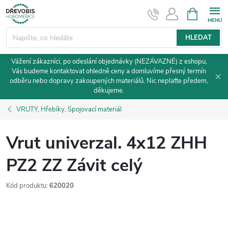
Přejít
NÁKUPNÍ
KOŠÍK
na
obsah
HLEDAT
Vážení zákazníci, po odeslání objednávky (NEZÁVAZNÉ) z eshopu,
Vás budeme kontaktovat ohledně ceny a domluvíme přesný termín
odběru nebo dopravy zakoupených materiálů. Nic neplaťte předem,
děkujeme.
VRUTY, Hřebíky, Spojovací materiál
Vrut univerzal. 4x12 ZHH
PZ2 ZZ Závit celý
Kód produktu:
620020