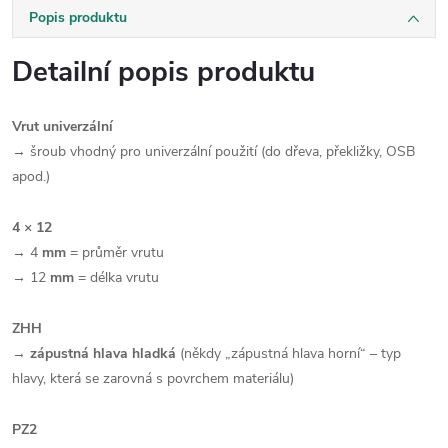
Popis produktu
Detailní popis produktu
Vrut univerzální
→ šroub vhodný pro univerzální použití (do dřeva, překližky, OSB
apod.)
4 × 12
→ 4
mm
= průměr vrutu
→ 12
mm
= délka vrutu
ZHH
→
zápustná hlava hladká
(někdy „zápustná hlava horní“ – typ
hlavy, která se zarovná s povrchem materiálu)
PZ2