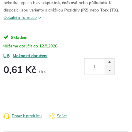
několika typech hlav:
zápustná, čočková
nebo
půlkulatá
.
K
dispozici jsou varianty s drážkou
Pozidriv (PZ)
nebo
Torx (TX)
.
Detailní informace
Skladem
12.8.2026
Možnosti doručení
0,61 Kč
/ ks
Měrná
cena:
Dotaz k produktu
Sdílet