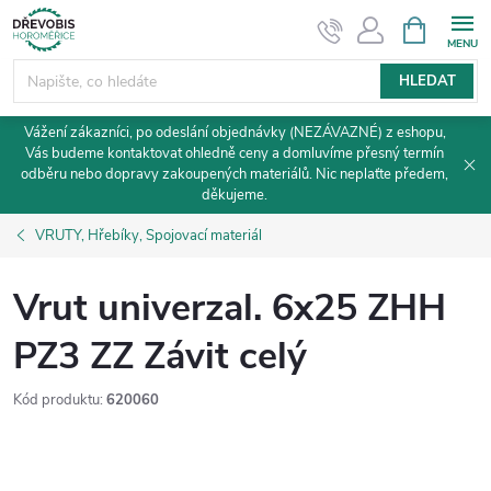
Přejít
NÁKUPNÍ
KOŠÍK
na
obsah
HLEDAT
Vážení zákazníci, po odeslání objednávky (NEZÁVAZNÉ) z eshopu,
Vás budeme kontaktovat ohledně ceny a domluvíme přesný termín
odběru nebo dopravy zakoupených materiálů. Nic neplaťte předem,
děkujeme.
VRUTY, Hřebíky, Spojovací materiál
Vrut univerzal. 6x25 ZHH
PZ3 ZZ Závit celý
Kód produktu:
620060