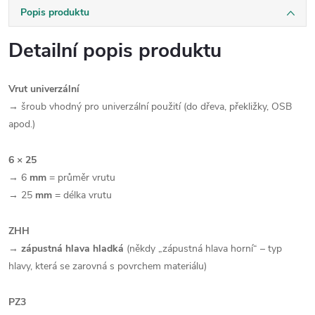
Popis produktu
Detailní popis produktu
Vrut univerzální
→ šroub vhodný pro univerzální použití (do dřeva, překližky, OSB
apod.)
6 × 25
→ 6
mm
= průměr vrutu
→ 25
mm
= délka vrutu
ZHH
→
zápustná hlava hladká
(někdy „zápustná hlava horní“ – typ
hlavy, která se zarovná s povrchem materiálu)
PZ3