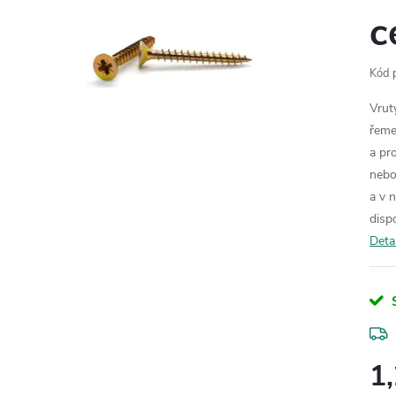
c
Kód 
Vrut
řeme
a pr
nebo
a v 
disp
Deta
1