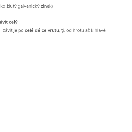
ako žlutý galvanický zinek)
ávit celý
 závit je po
celé délce vrutu
, tj. od hrotu až k hlavě