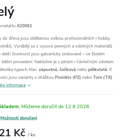
elý
produktu:
620061
y do dřeva jsou oblíbenou volbou profesionálních i hobby
slníků. Vyrábějí se z vysoce pevných a odolných materiálů
o delší životnost jsou galvanicky zinkované – ve žlutém
 bílém provedení.
Nabízíme je s plným i částečným závitem
několika typech hlav:
zápustná, čočková
nebo
půlkulatá
.
K
ozici jsou varianty s drážkou
Pozidriv (PZ)
nebo
Torx (TX)
.
ilní informace
Skladem
12.8.2026
Možnosti doručení
,21 Kč
/ ks