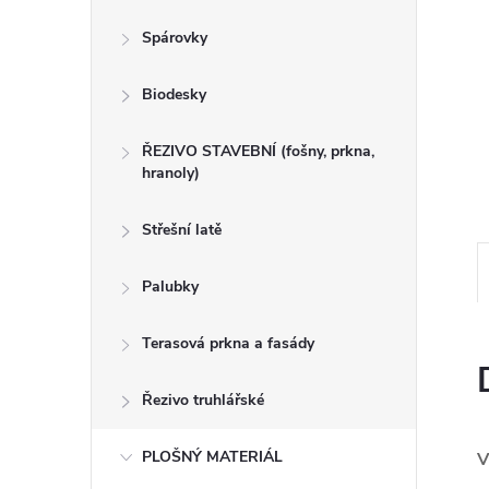
n
Spárovky
e
Biodesky
l
ŘEZIVO STAVEBNÍ (fošny, prkna,
hranoly)
Střešní latě
Palubky
Terasová prkna a fasády
Řezivo truhlářské
PLOŠNÝ MATERIÁL
V