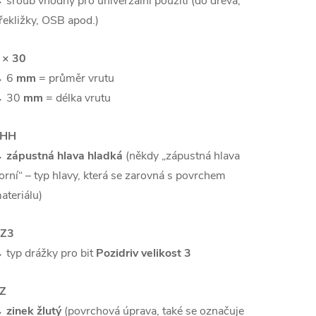
 šroub vhodný pro univerzální použití (do dřeva,
řekližky, OSB apod.)
 × 30
 6
mm
= průměr vrutu
 30
mm
= délka vrutu
ZHH
→
zápustná hlava hladká
(někdy „zápustná hlava
orní“ – typ hlavy, která se zarovná s povrchem
ateriálu)
Z3
 typ drážky pro bit
Pozidriv velikost 3
Z
→
zinek žlutý
(povrchová úprava, také se označuje