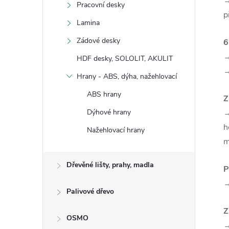
→
Pracovní desky
p
Lamina
Zádové desky
6
→
HDF desky, SOLOLIT, AKULIT
→
Hrany - ABS, dýha, nažehlovací
ABS hrany
Dýhové hrany
h
Nažehlovací hrany
m
Dřevěné lišty, prahy, madla
P
→
Palivové dřevo
Z
OSMO