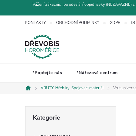
Přejít
Vážení zákazníci, po odeslání objednávky (NEZÁVAZNÉ) z 
na
obsah
KONTAKTY
OBCHODNÍ PODMÍNKY
GDPR
DO
*Poptejte nás
*Nářezové centrum
VRUTY, Hřebíky, Spojovací materiál
Vrut univerz
Domů
P
Přeskočit
Kategorie
kategorie
o