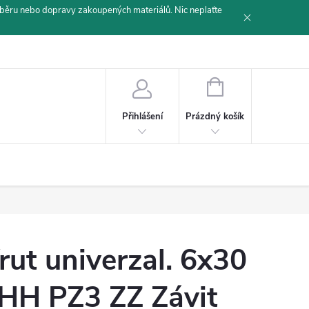
běru nebo dopravy zakoupených materiálů. Nic neplaťte
NÁKUPNÍ
KOŠÍK
Prázdný košík
Přihlášení
rut univerzal. 6x30
HH PZ3 ZZ Závit