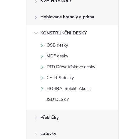
KVH HRANOLY
s
Hoblované hranoly a prkna
t
KONSTRUKČNÍ DESKY
r
OSB desky
a
MDF desky
n
DTD Dřevotřískové desky
CETRIS desky
n
HOBRA, Sololit, Akulit
í
JSD DESKY
p
Překližky
a
Laťovky