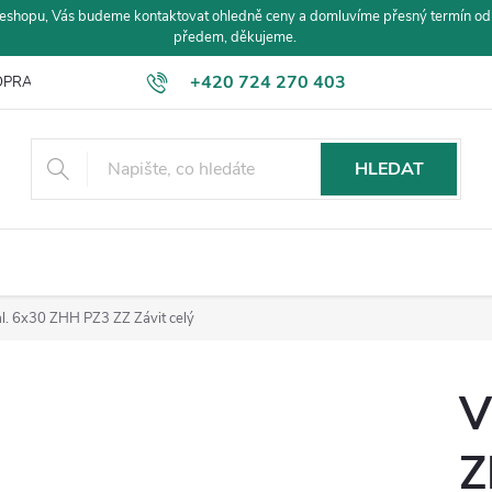
eshopu, Vás budeme kontaktovat ohledně ceny a domluvíme přesný termín od
předem, děkujeme.
+420 724 270 403
PRAVA A PLATBA
HLEDAT
al. 6x30 ZHH PZ3 ZZ Závit celý
V
Z