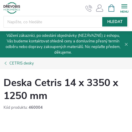
Přejít
NÁKUPNÍ
KOŠÍK
na
obsah
HLEDAT
Vážení zákazníci, po odeslání objednávky (NEZÁVAZNÉ) z eshopu,
Vás budeme kontaktovat ohledně ceny a domluvíme přesný termín
odběru nebo dopravy zakoupených materiálů. Nic neplaťte předem,
děkujeme.
CETRIS desky
Deska Cetris 14 x 3350 x
1250 mm
Kód produktu:
460004