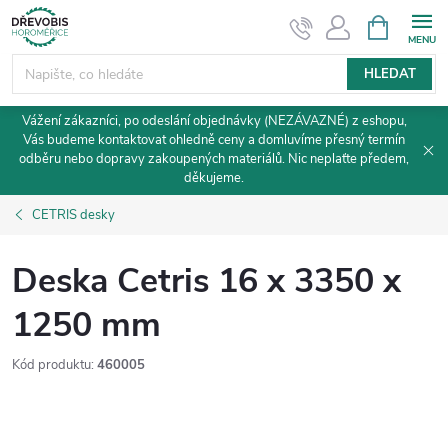
Přejít
NÁKUPNÍ
KOŠÍK
na
obsah
HLEDAT
Vážení zákazníci, po odeslání objednávky (NEZÁVAZNÉ) z eshopu,
Vás budeme kontaktovat ohledně ceny a domluvíme přesný termín
odběru nebo dopravy zakoupených materiálů. Nic neplaťte předem,
děkujeme.
CETRIS desky
Deska Cetris 16 x 3350 x
1250 mm
Kód produktu:
460005