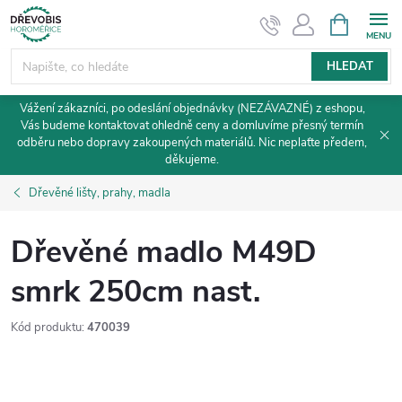
Přejít
NÁKUPNÍ
KOŠÍK
na
obsah
HLEDAT
Vážení zákazníci, po odeslání objednávky (NEZÁVAZNÉ) z eshopu,
Vás budeme kontaktovat ohledně ceny a domluvíme přesný termín
odběru nebo dopravy zakoupených materiálů. Nic neplaťte předem,
děkujeme.
Dřevěné lišty, prahy, madla
Dřevěné madlo M49D
smrk 250cm nast.
Kód produktu:
470039