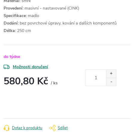
Materiál:
smrk
Provedení:
masivní - nastavované (CINK)
Specifikace:
madlo
Dodání:
bez povrchové úpravy, kování a dalších komponentů
Délka:
250 cm
do týdne
Možnosti doručení
580,80 Kč
/ ks
Měrná
cena:
Dotaz k produktu
Sdílet