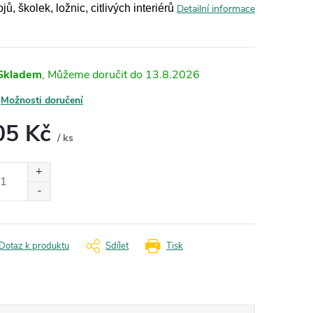
jů, školek, ložnic, citlivých interiérů
Detailní informace
Skladem
13.8.2026
Možnosti doručení
05 Kč
/ ks
ná
:
Dotaz k produktu
Sdílet
Tisk