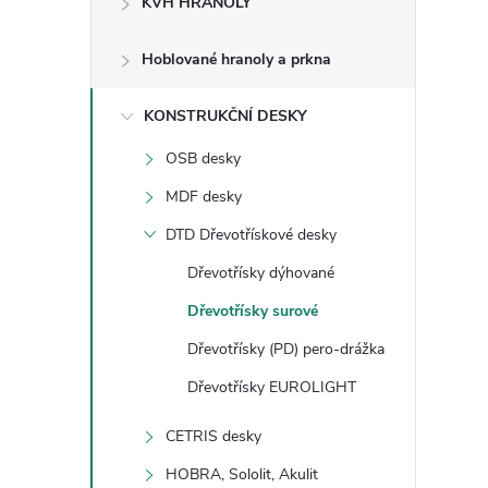
KVH HRANOLY
s
Hoblované hranoly a prkna
t
KONSTRUKČNÍ DESKY
r
OSB desky
a
MDF desky
n
DTD Dřevotřískové desky
Dřevotřísky dýhované
n
Dřevotřísky surové
í
Dřevotřísky (PD) pero-drážka
Dřevotřísky EUROLIGHT
p
CETRIS desky
a
HOBRA, Sololit, Akulit