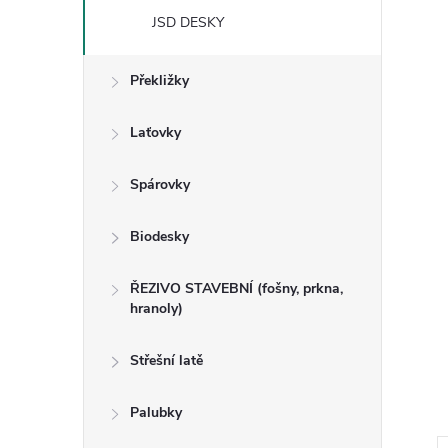
n
JSD DESKY
e
Překližky
l
Laťovky
Spárovky
Biodesky
ŘEZIVO STAVEBNÍ (fošny, prkna,
hranoly)
Střešní latě
Palubky