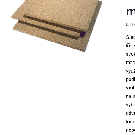
m
Kód 
Suro
třís
stru
mate
využ
pod
vnit
na
vyb
odvě
for
nebo