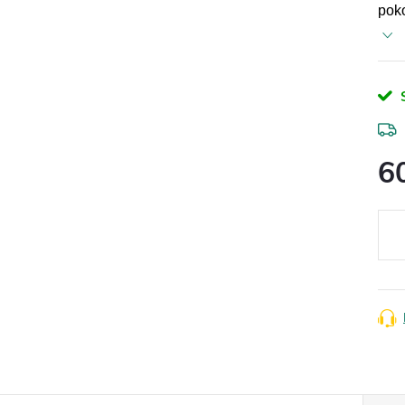
poko
6
Měr
cena