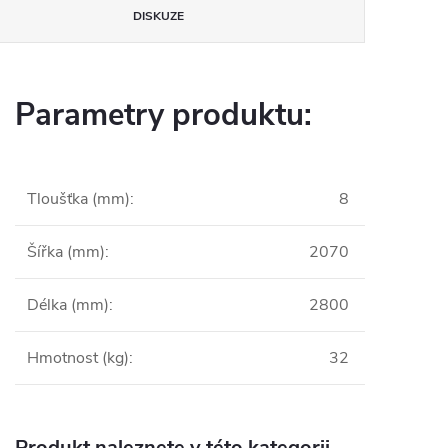
DISKUZE
Parametry produktu:
Tloušťka (mm)
:
8
Šířka (mm)
:
2070
Délka (mm)
:
2800
Hmotnost (kg)
:
32
Produkt naleznete v této kategorii