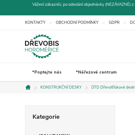
Přejít
Vážení zákazníci, po odeslání objednávky (NEZÁVAZNÉ) z 
na
obsah
KONTAKTY
OBCHODNÍ PODMÍNKY
GDPR
DO
*Poptejte nás
*Nářezové centrum
KONSTRUKČNÍ DESKY
DTD Dřevotřískové desk
Domů
P
Přeskočit
Kategorie
kategorie
o