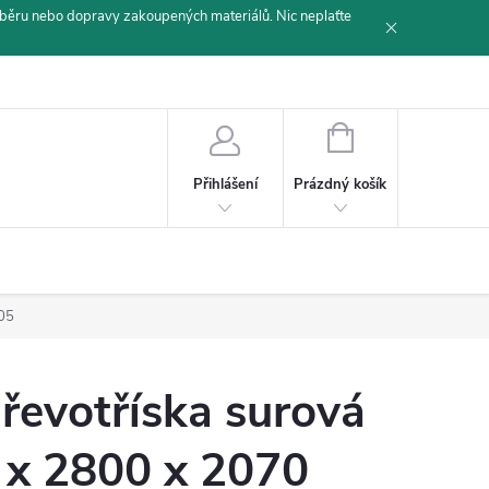
běru nebo dopravy zakoupených materiálů. Nic neplaťte
NÁKUPNÍ
KOŠÍK
Prázdný košík
Přihlášení
E05
řevotříska surová
 x 2800 x 2070