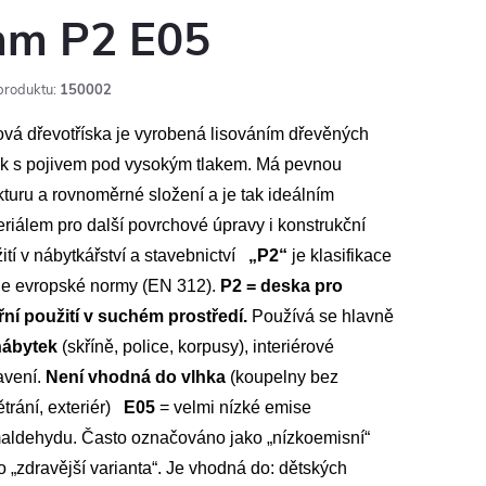
m P2 E05
produktu:
150002
vá dřevotříska je vyrobená lisováním dřevěných
ek s pojivem pod vysokým tlakem. Má pevnou
kturu a rovnoměrné složení a je tak ideálním
riálem pro další povrchové úpravy i konstrukční
ití v nábytkářství a stavebnictví
„P2“
je klasifikace
le evropské normy (EN 312).
P2 = deska pro
řní použití v suchém prostředí.
Používá se hlavně
nábytek
(skříně, police, korpusy), interiérové
avení.
Není vhodná do vlhka
(koupelny bez
trání, exteriér)
E05
= velmi nízké emise
maldehydu. Často označováno jako „nízkoemisní“
 „zdravější varianta“. Je vhodná do: dětských