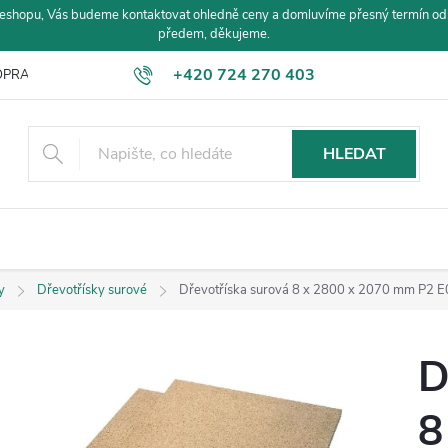
eshopu, Vás budeme kontaktovat ohledně ceny a domluvíme přesný termín od
předem, děkujeme.
+420 724 270 403
PRAVA A PLATBA
HLEDAT
y
Dřevotřísky surové
Dřevotříska surová 8 x 2800 x 2070 mm P2 
D
8