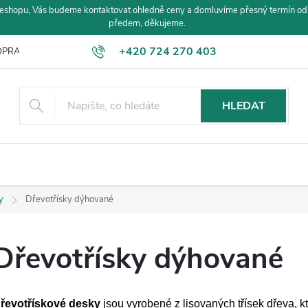
eshopu, Vás budeme kontaktovat ohledně ceny a domluvíme přesný termín od
předem, děkujeme.
+420 724 270 403
PRAVA A PLATBA
HLEDAT
y
Dřevotřísky dýhované
Dřevotřísky dýhované
řevotřískové desky
jsou vyrobené z lisovaných třísek dřeva, k