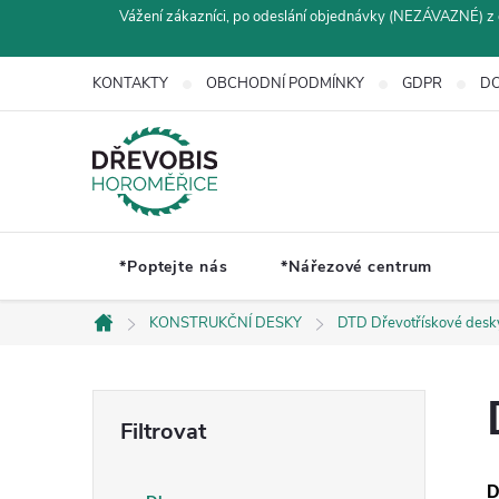
Přejít
Vážení zákazníci, po odeslání objednávky (NEZÁVAZNÉ) z 
na
obsah
KONTAKTY
OBCHODNÍ PODMÍNKY
GDPR
DO
*Poptejte nás
*Nářezové centrum
KONSTRUKČNÍ DESKY
DTD Dřevotřískové desk
Domů
P
o
D