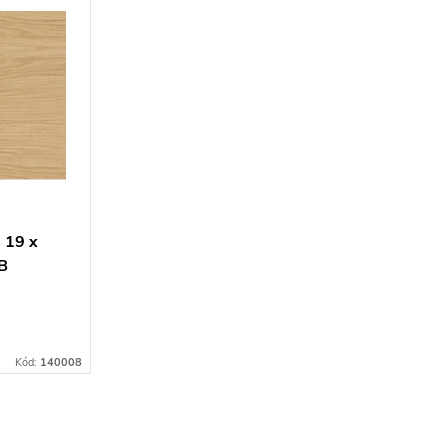
 19 x
B
rcial
Kód:
140008