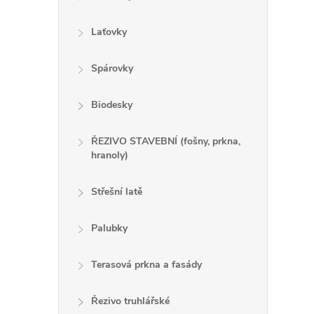
Laťovky
l
Spárovky
Biodesky
ŘEZIVO STAVEBNÍ (fošny, prkna,
hranoly)
í
Střešní latě
Palubky
r
Terasová prkna a fasády
Řezivo truhlářské