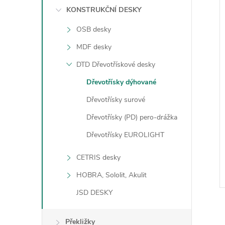
n
KONSTRUKČNÍ DESKY
OSB desky
e
MDF desky
l
í
DTD Dřevotřískové desky
i
Dřevotřísky dýhované
Dřevotřísky surové
Dřevotřísky (PD) pero-drážka
Dřevotřísky EUROLIGHT
CETRIS desky
HOBRA, Sololit, Akulit
JSD DESKY
Překližky