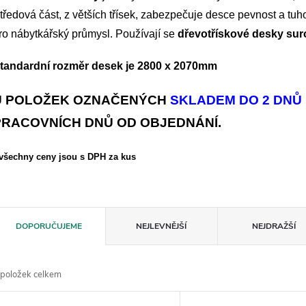
tředová část, z větších třísek, zabezpečuje desce pevnost a tu
ro nábytkářský průmysl. Používají se
dřevotřískové desky su
tandardní rozměr desek je 2800 x 2070mm
U POLOŽEK OZNAČENÝCH
SKLADEM DO 2 DNŮ
PRACOVNÍCH DNŮ OD OBJEDNÁNÍ.
 všechny ceny jsou s DPH za kus
Ř
DOPORUČUJEME
NEJLEVNĚJŠÍ
NEJDRAŽŠÍ
a
položek celkem
z