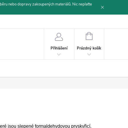
běru nebo dopravy zakoupených materiálů. Nic neplaťte
NÁKUPNÍ
KOŠÍK
Prázdný košík
Přihlášení
teré jsou slepené formaldehydovou pryskyřicí.