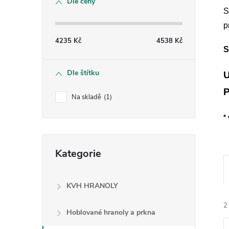
Dle ceny
s
S
p
t
4235
Kč
4538
Kč
S
r
Dle štítku
a
Na skladě
1
n
*
n
Přeskočit
Kategorie
kategorie
í
p
KVH HRANOLY
2
a
Hoblované hranoly a prkna