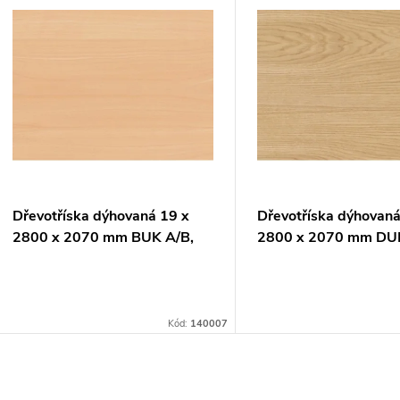
V
e
ý
n
p
p
s
r
p
Dřevotříska dýhovaná 19 x
Dřevotříska dýhovaná
o
2800 x 2070 mm BUK A/B,
2800 x 2070 mm DU
r
commercial
Evropský A/B, comme
d
o
u
Kód:
140007
d
k