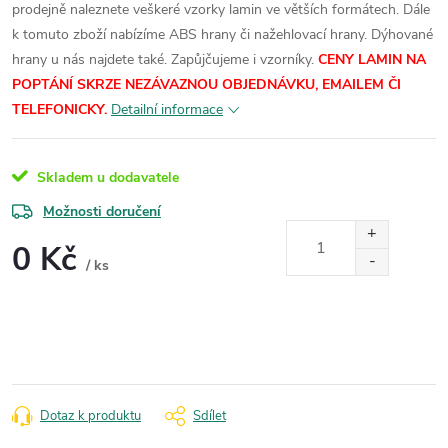
prodejně naleznete veškeré vzorky lamin ve větších formátech.
Dále
k tomuto zboží nabízíme ABS hrany či nažehlovací hrany. Dýhované
hrany u nás najdete také. Zapůjčujeme i vzorníky.
CENY LAMIN NA
POPTÁNÍ SKRZE NEZÁVAZNOU OBJEDNÁVKU, EMAILEM ČI
TELEFONICKY.
Detailní informace
Skladem u dodavatele
Možnosti doručení
0 Kč
/ ks
Měrná
cena:
Dotaz k produktu
Sdílet