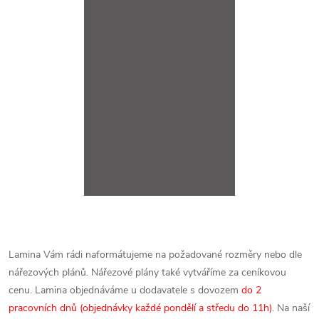
Lamina Vám rádi naformátujeme na požadované rozměry nebo dle
nářezových plánů. Nářezové plány také vytváříme za ceníkovou
cenu.
Lamina objednáváme u dodavatele s dovozem
do 2
pracovních dnů (objednávky každé pondělí a středu do 11h)
. Na naší