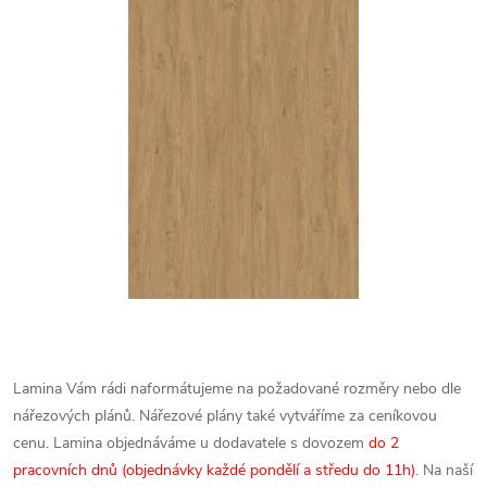
Lamina Vám rádi naformátujeme na požadované rozměry nebo dle
nářezových plánů. Nářezové plány také vytváříme za ceníkovou
cenu.
Lamina objednáváme u dodavatele s dovozem
do 2
pracovních dnů (objednávky každé pondělí a středu do 11h)
. Na naší