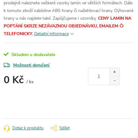
prodejně naleznete veškeré vzorky lamin ve větších formátech.
Dále
k tomuto zboží nabízíme ABS hrany či nažehlovací hrany. Dýhované
hrany u nás najdete také. Zapůjčujeme i vzorníky.
CENY LAMIN NA
POPTÁNÍ SKRZE NEZÁVAZNOU OBJEDNÁVKU, EMAILEM ČI
TELEFONICKY.
Detailní informace
Skladem u dodavatele
Možnosti doručení
0 Kč
/ ks
Měrná
cena:
Dotaz k produktu
Sdílet