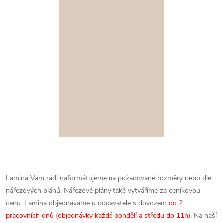
Lamina Vám rádi naformátujeme na požadované rozměry nebo dle
nářezových plánů. Nářezové plány také vytváříme za ceníkovou
cenu.
Lamina objednáváme u dodavatele s dovozem
do 2
pracovních dnů (objednávky každé pondělí a středu do 11h).
Na naší