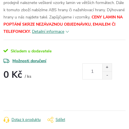
prodejně naleznete veškeré vzorky lamin ve větších formátech.
Dále
k tomuto zboží nabízíme ABS hrany či nažehlovací hrany. Dýhované
hrany u nás najdete také. Zapůjčujeme i vzorníky.
CENY LAMIN NA
POPTÁNÍ SKRZE NEZÁVAZNOU OBJEDNÁVKU, EMAILEM ČI
TELEFONICKY.
Detailní informace
Skladem u dodavatele
Možnosti doručení
0 Kč
/ ks
Měrná
cena:
Dotaz k produktu
Sdílet