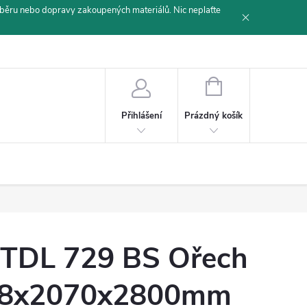
běru nebo dopravy zakoupených materiálů. Nic neplaťte
NÁKUPNÍ
KOŠÍK
Prázdný košík
Přihlášení
TDL 729 BS Ořech
8x2070x2800mm