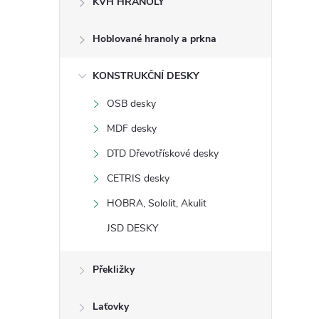
KVH HRANOLY
s
Hoblované hranoly a prkna
t
KONSTRUKČNÍ DESKY
r
OSB desky
a
MDF desky
n
DTD Dřevotřískové desky
CETRIS desky
n
HOBRA, Sololit, Akulit
í
JSD DESKY
p
Překližky
a
Laťovky