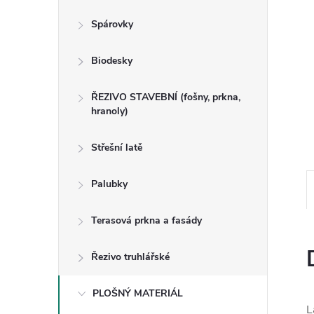
n
Spárovky
e
Biodesky
l
ŘEZIVO STAVEBNÍ (fošny, prkna,
hranoly)
Střešní latě
Palubky
Terasová prkna a fasády
Řezivo truhlářské
PLOŠNÝ MATERIÁL
L