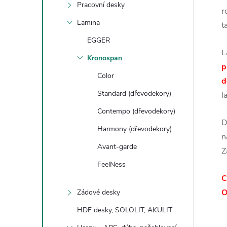
Pracovní desky
r
Lamina
t
EGGER
L
Kronospan
p
Color
d
Standard (dřevodekory)
l
Contempo (dřevodekory)
D
Harmony (dřevodekory)
n
Avant-garde
Z
FeelNess
C
O
Zádové desky
HDF desky, SOLOLIT, AKULIT