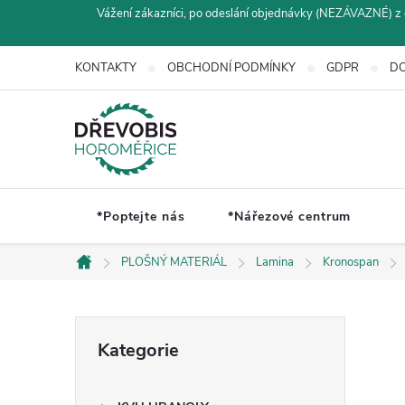
Přejít
Vážení zákazníci, po odeslání objednávky (NEZÁVAZNÉ) z 
na
obsah
KONTAKTY
OBCHODNÍ PODMÍNKY
GDPR
DO
*Poptejte nás
*Nářezové centrum
PLOŠNÝ MATERIÁL
Lamina
Kronospan
Domů
P
Přeskočit
Kategorie
kategorie
o