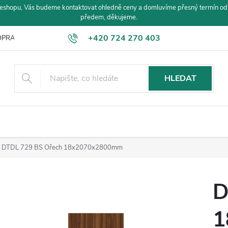
eshopu, Vás budeme kontaktovat ohledně ceny a domluvíme přesný termín od
předem, děkujeme.
+420 724 270 403
PRAVA A PLATBA
HLEDAT
DTDL 729 BS Ořech 18x2070x2800mm
D
1