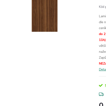
Kód 
Lami
dle 
cení
do 2
11h)
větš
naže
Zapů
NEZ
Deta
S
0