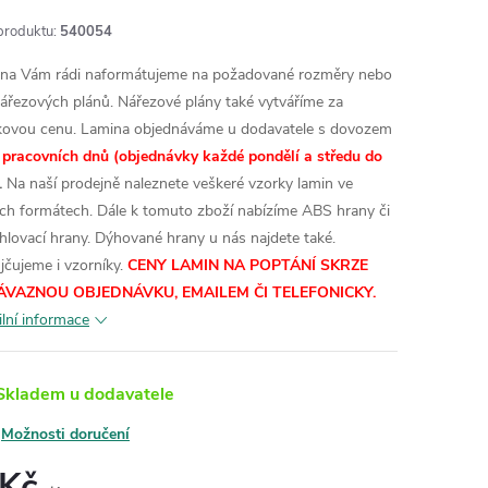
produktu:
540054
na Vám rádi naformátujeme na požadované rozměry nebo
nářezových plánů. Nářezové plány také vytváříme za
kovou cenu.
Lamina objednáváme u dodavatele s dovozem
 pracovních dnů (objednávky každé pondělí a středu do
.
Na naší prodejně naleznete veškeré vzorky lamin ve
ích formátech.
Dále k tomuto zboží nabízíme ABS hrany či
hlovací hrany. Dýhované hrany u nás najdete také.
jčujeme i vzorníky.
CENY LAMIN NA POPTÁNÍ SKRZE
ÁVAZNOU OBJEDNÁVKU, EMAILEM ČI TELEFONICKY.
ilní informace
kladem u dodavatele
Možnosti doručení
 Kč