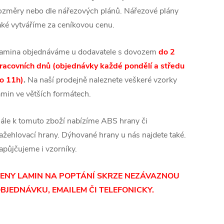
ozměry nebo dle nářezových plánů. Nářezové plány
aké vytváříme za ceníkovou cenu.
amina objednáváme u dodavatele s dovozem
do 2
racovních dnů (objednávky každé pondělí a středu
o 11h)
.
Na naší prodejně naleznete veškeré vzorky
amin ve větších formátech.
ále k tomuto zboží nabízíme ABS hrany či
ažehlovací hrany. Dýhované hrany u nás najdete také.
apůjčujeme i vzorníky.
ENY LAMIN NA POPTÁNÍ SKRZE NEZÁVAZNOU
BJEDNÁVKU, EMAILEM ČI TELEFONICKY.