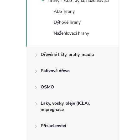
Hrany - ABS, dýha, nažehlovací
ABS hrany
Dýhové hrany
Nažehlovací hrany
Dřevěné lišty, prahy, madla
Palivové dřevo
OSMO
Laky, vosky, oleje (ICLA),
impregnace
Příslušenství