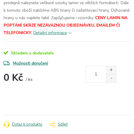
prodejně naleznete veškeré vzorky lamin ve větších formátech.
Dále
k tomuto zboží nabízíme ABS hrany či nažehlovací hrany. Dýhované
hrany u nás najdete také. Zapůjčujeme i vzorníky.
CENY LAMIN NA
POPTÁNÍ SKRZE NEZÁVAZNOU OBJEDNÁVKU, EMAILEM ČI
TELEFONICKY.
Detailní informace
Skladem u dodavatele
Možnosti doručení
0 Kč
/ ks
Měrná
cena:
Dotaz k produktu
Sdílet