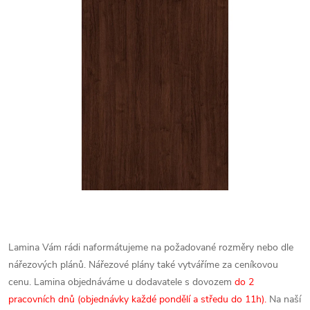
Lamina Vám rádi naformátujeme na požadované rozměry nebo dle
nářezových plánů. Nářezové plány také vytváříme za ceníkovou
cenu.
Lamina objednáváme u dodavatele s dovozem
do 2
pracovních dnů (objednávky každé pondělí a středu do 11h).
Na naší