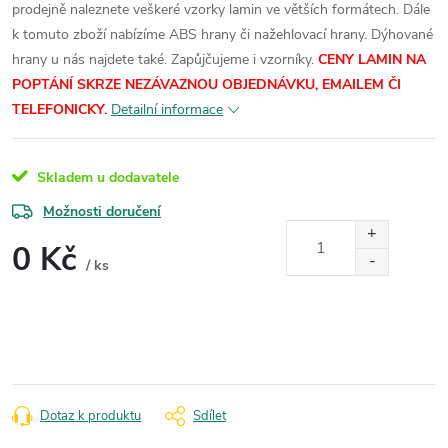
prodejně naleznete veškeré vzorky lamin ve větších formátech.
Dále
k tomuto zboží nabízíme ABS hrany či nažehlovací hrany. Dýhované
hrany u nás najdete také. Zapůjčujeme i vzorníky.
CENY LAMIN NA
POPTÁNÍ SKRZE NEZÁVAZNOU OBJEDNÁVKU, EMAILEM ČI
TELEFONICKY.
Detailní informace
Skladem u dodavatele
Možnosti doručení
0 Kč
/ ks
Měrná
cena:
Dotaz k produktu
Sdílet