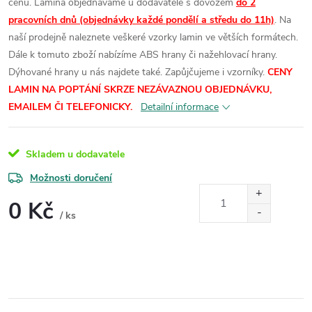
cenu.
Lamina objednáváme u dodavatele s dovozem
do 2
pracovních dnů (objednávky každé pondělí a středu do 11h)
. Na
naší prodejně naleznete veškeré vzorky lamin ve větších formátech.
Dále k tomuto zboží nabízíme ABS hrany či nažehlovací hrany.
Dýhované hrany u nás najdete také. Zapůjčujeme i vzorníky.
CENY
LAMIN
NA POPTÁNÍ SKRZE NEZÁVAZNOU OBJEDNÁVKU,
EMAILEM ČI TELEFONICKY.
Detailní informace
Skladem u dodavatele
Možnosti doručení
0 Kč
/ ks
Měrná
cena: