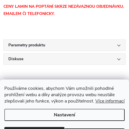
CENY LAMIN
NA POPTÁNÍ SKRZE NEZÁVAZNOU OBJEDNÁVKU,
EMAILEM ČI TELEFONICKY.
Parametry produktu
Diskuse
Používáme cookies, abychom Vám umožnili pohodlné
prohlížení webu a díky analýze provozu webu neustále
zlepšovali jeho funkce, výkon a použitelnost.
Více informací
Z
Nastavení
Copyright 2026
Drevobis Horoměřice
. Všechna práva vyhrazena.
Upravit
á
nastavení cookies