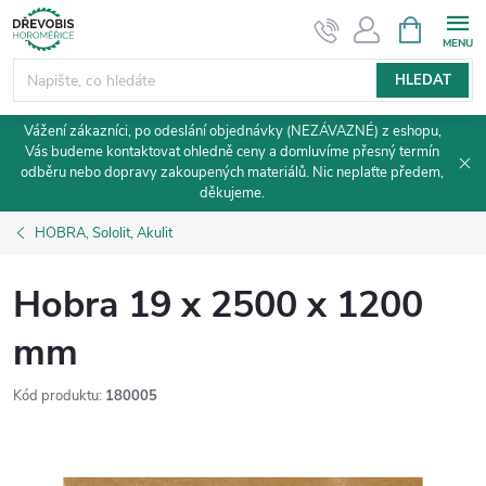
Přejít
NÁKUPNÍ
KOŠÍK
na
obsah
HLEDAT
Vážení zákazníci, po odeslání objednávky (NEZÁVAZNÉ) z eshopu,
Vás budeme kontaktovat ohledně ceny a domluvíme přesný termín
odběru nebo dopravy zakoupených materiálů. Nic neplaťte předem,
děkujeme.
HOBRA, Sololit, Akulit
Hobra 19 x 2500 x 1200
mm
Kód produktu:
180005