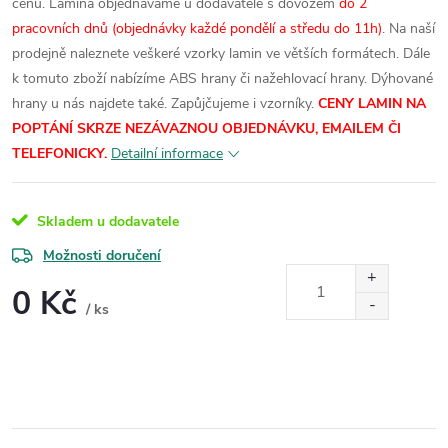
cenu.
Lamina objednáváme u dodavatele s dovozem
do 2
pracovních dnů (objednávky každé pondělí a středu do 11h)
. Na naší
prodejně naleznete veškeré vzorky lamin ve větších formátech.
Dále
k tomuto zboží nabízíme ABS hrany či nažehlovací hrany. Dýhované
hrany u nás najdete také. Zapůjčujeme i vzorníky.
CENY LAMIN NA
POPTÁNÍ SKRZE NEZÁVAZNOU OBJEDNÁVKU, EMAILEM ČI
TELEFONICKY.
Detailní informace
Skladem u dodavatele
Možnosti doručení
0 Kč
/ ks
Měrná
cena: