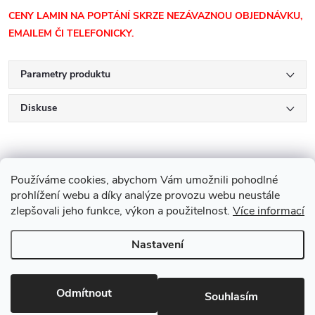
CENY LAMIN NA POPTÁNÍ SKRZE NEZÁVAZNOU OBJEDNÁVKU,
EMAILEM ČI TELEFONICKY.
Parametry produktu
Diskuse
Používáme cookies, abychom Vám umožnili pohodlné
prohlížení webu a díky analýze provozu webu neustále
zlepšovali jeho funkce, výkon a použitelnost.
Více informací
Z
Nastavení
Copyright 2026
Drevobis Horoměřice
. Všechna práva vyhrazena.
Upravit
á
nastavení cookies
Vytvořil Shoptet
p
Odmítnout
Souhlasím
Partner: Mega Creative