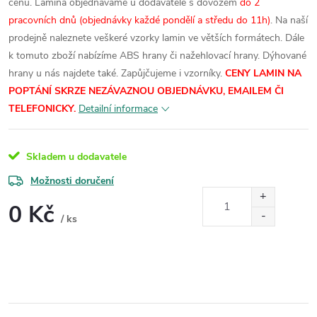
cenu.
Lamina objednáváme u dodavatele s dovozem
do 2
pracovních dnů (objednávky každé pondělí a středu do 11h)
. Na naší
prodejně naleznete veškeré vzorky lamin ve větších formátech.
Dále
k tomuto zboží nabízíme ABS hrany či nažehlovací hrany. Dýhované
hrany u nás najdete také. Zapůjčujeme i vzorníky.
CENY LAMIN NA
POPTÁNÍ SKRZE NEZÁVAZNOU OBJEDNÁVKU, EMAILEM ČI
TELEFONICKY.
Detailní informace
Skladem u dodavatele
Možnosti doručení
0 Kč
/ ks
Měrná
cena: