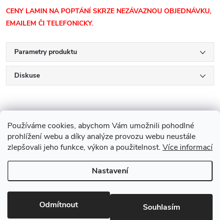
CENY LAMIN NA POPTÁNÍ SKRZE NEZÁVAZNOU OBJEDNÁVKU,
EMAILEM ČI TELEFONICKY.
Parametry produktu
Diskuse
Používáme cookies, abychom Vám umožnili pohodlné
prohlížení webu a díky analýze provozu webu neustále
zlepšovali jeho funkce, výkon a použitelnost.
Více informací
Z
Nastavení
Copyright 2026
Drevobis Horoměřice
. Všechna práva vyhrazena.
Upravit
á
nastavení cookies
Vytvořil Shoptet
p
Odmítnout
Souhlasím
Partner: Mega Creative