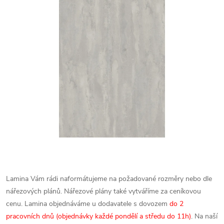
Lamina Vám rádi naformátujeme na požadované rozměry nebo dle
nářezových plánů. Nářezové plány také vytváříme za ceníkovou
cenu.
Lamina objednáváme u dodavatele s dovozem
do 2
pracovních dnů (objednávky každé pondělí a středu do 11h)
. Na naší