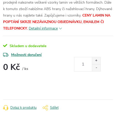
prodejně naleznete veškeré vzorky lamin ve větších formátech.
Dále
k tomuto zboží nabízíme ABS hrany či nažehlovací hrany. Dýhované
hrany u nás najdete také. Zapůjčujeme i vzorníky.
CENY LAMIN NA
POPTÁNÍ SKRZE NEZÁVAZNOU OBJEDNÁVKU, EMAILEM ČI
TELEFONICKY.
Detailní informace
Skladem u dodavatele
Možnosti doručení
0 Kč
/ ks
Měrná
cena:
Dotaz k produktu
Sdílet